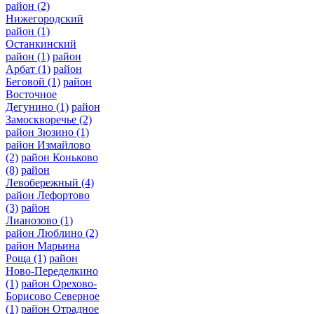
район
(2)
Нижегородский
район
(1)
Останкинский
район
(1)
район
Арбат
(1)
район
Беговой
(1)
район
Восточное
Дегунино
(1)
район
Замоскворечье
(2)
район Зюзино
(1)
район Измайлово
(2)
район Коньково
(8)
район
Левобережный
(4)
район Лефортово
(3)
район
Лианозово
(1)
район Люблино
(2)
район Марьина
Роща
(1)
район
Ново-Переделкино
(1)
район Орехово-
Борисово Северное
(1)
район Отрадное