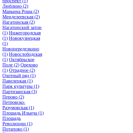
проспект
(1)
Люблино
(2)
Марьина Роща
(2)
Менделеевская
(2)
Нагатинская
(2)
Нагатинский затон
(1)
Нижегородская
(1)
Новокузнецкая
(1)
Новопеределкино
(1)
Новослободская
(1)
Октябрьское
Поле
(2)
Орехово
(1)
Отрадное
(2)
Охотный ряд
(1)
Павелецкая
(1)
Парк культуры
(1)
Партизанская
(3)
Перово
(2)
Петровско-
Разумовская
(1)
Площадь Ильича
(1)
Площадь
Революции
(1)
Потапово
(1)