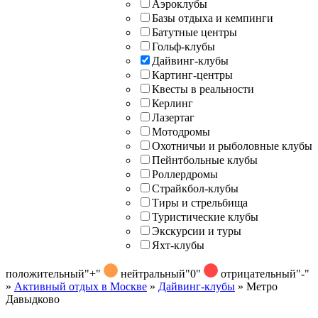
Аэроклубы
Базы отдыха и кемпинги
Батутные центры
Гольф-клубы
Дайвинг-клубы
Картинг-центры
Квесты в реальности
Керлинг
Лазертаг
Мотодромы
Охотничьи и рыболовные клубы
Пейнтбольные клубы
Роллердромы
Страйкбол-клубы
Тиры и стрельбища
Туристические клубы
Экскурсии и туры
Яхт-клубы
положительный
"+"
нейтральный
"0"
отрицательный
"-"
»
Активный отдых в Москве
»
Дайвинг-клубы
»
Метро
Давыдково