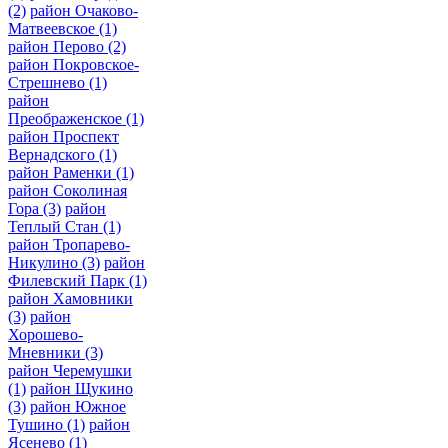
(2)
район Очаково-
Матвеевское
(1)
район Перово
(2)
район Покровское-
Стрешнево
(1)
район
Преображенское
(1)
район Проспект
Вернадского
(1)
район Раменки
(1)
район Соколиная
Гора
(3)
район
Теплый Стан
(1)
район Тропарево-
Никулино
(3)
район
Филевский Парк
(1)
район Хамовники
(3)
район
Хорошево-
Мневники
(3)
район Черемушки
(1)
район Щукино
(3)
район Южное
Тушино
(1)
район
Ясенево
(1)