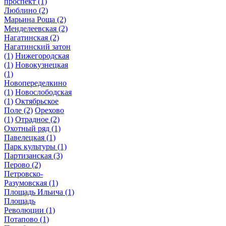
проспект
(1)
Люблино
(2)
Марьина Роща
(2)
Менделеевская
(2)
Нагатинская
(2)
Нагатинский затон
(1)
Нижегородская
(1)
Новокузнецкая
(1)
Новопеределкино
(1)
Новослободская
(1)
Октябрьское
Поле
(2)
Орехово
(1)
Отрадное
(2)
Охотный ряд
(1)
Павелецкая
(1)
Парк культуры
(1)
Партизанская
(3)
Перово
(2)
Петровско-
Разумовская
(1)
Площадь Ильича
(1)
Площадь
Революции
(1)
Потапово
(1)