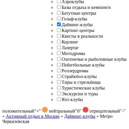
Аэроклубы
Базы отдыха и кемпинги
Батутные центры
Гольф-клубы
Дайвинг-клубы
Картинг-центры
Квесты в реальности
Керлинг
Лазертаг
Мотодромы
Охотничьи и рыболовные клубы
Пейнтбольные клубы
Роллердромы
Страйкбол-клубы
Тиры и стрельбища
Туристические клубы
Экскурсии и туры
Яхт-клубы
положительный
"+"
нейтральный
"0"
отрицательный
"-"
»
Активный отдых в Москве
»
Дайвинг-клубы
»
Метро
Черкизовская