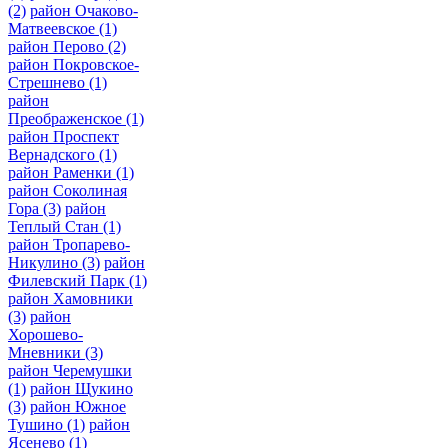
(2)
район Очаково-
Матвеевское
(1)
район Перово
(2)
район Покровское-
Стрешнево
(1)
район
Преображенское
(1)
район Проспект
Вернадского
(1)
район Раменки
(1)
район Соколиная
Гора
(3)
район
Теплый Стан
(1)
район Тропарево-
Никулино
(3)
район
Филевский Парк
(1)
район Хамовники
(3)
район
Хорошево-
Мневники
(3)
район Черемушки
(1)
район Щукино
(3)
район Южное
Тушино
(1)
район
Ясенево
(1)