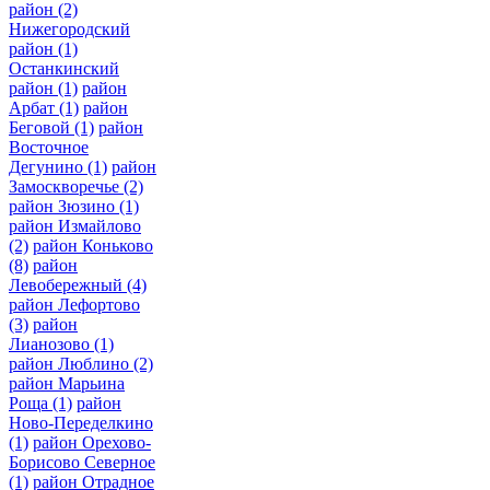
район
(2)
Нижегородский
район
(1)
Останкинский
район
(1)
район
Арбат
(1)
район
Беговой
(1)
район
Восточное
Дегунино
(1)
район
Замоскворечье
(2)
район Зюзино
(1)
район Измайлово
(2)
район Коньково
(8)
район
Левобережный
(4)
район Лефортово
(3)
район
Лианозово
(1)
район Люблино
(2)
район Марьина
Роща
(1)
район
Ново-Переделкино
(1)
район Орехово-
Борисово Северное
(1)
район Отрадное