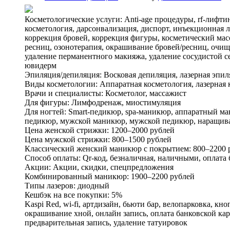
Косметологические услуги: Anti-age процедуры, rf-лифти
косметология, дарсонвализация, диспорт, инъекционная
коррекция бровей, коррекция фигуры, косметический масс
ресниц, озонотерапия, окрашивание бровей/ресниц, очище
удаление перманентного макияжа, удаление сосудистой сет
ювидерм
Эпиляция/депиляция: Восковая депиляция, лазерная эпил
Виды косметологии: Аппаратная косметология, лазерная 
Врачи и специалисты: Косметолог, массажист
Для фигуры: Лимфодренаж, миостимуляция
Для ногтей: Smart-педикюр, spa-маникюр, аппаратный м
педикюр, мужской маникюр, мужской педикюр, наращив
Цена женской стрижки: 1200–2000 рублей
Цена мужской стрижки: 800–1500 рублей
Классический женский маникюр с покрытием: 800–2200 
Способ оплаты: Qr-код, безналичная, наличными, оплата
Акции: Акции, скидки, спецпредложения
Комбинированный маникюр: 1900–2200 рублей
Типы лазеров: диодный
Кешбэк на все покупки: 5%
Kaspi Red, wi-fi, артдизайн, бьюти бар, велопарковка, 
окрашивание хной, онлайн запись, оплата банковской кар
предварительная запись, удаление татуировок