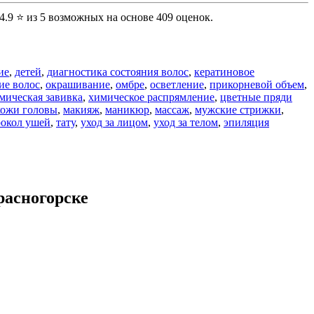
4.9 ⭐ из 5 возможных на основе 409 оценок.
ие
,
детей
,
диагностика состояния волос
,
кератиновое
ие волос
,
окрашивание
,
омбре
,
осветление
,
прикорневой объем
,
мическая завивка
,
химическое распрямление
,
цветные пряди
кожи головы
,
макияж
,
маникюр
,
массаж
,
мужские стрижки
,
окол ушей
,
тату
,
уход за лицом
,
уход за телом
,
эпиляция
расногорске