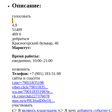
Описание:
голосовать
4.9
5
1
409
409
0
добраться
Красногорский бульвар, 46
Марштут:
Время работы:
ежедневно, 10:00–21:00
позвонить
Телефон:
+7 (901) 183-51-98
сайты и соцсети
t.me/+79011835198
viber.click/79011835...
wa.me/79011835198?te...
vk.com/club227376078
max.ru/u/f9LHodD0cOL...
участвовать
👉 Я
являюсь владельцем.
👉 Я хочу
добавить событие
