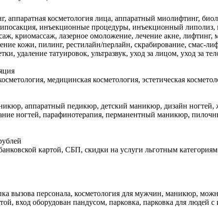
нг, аппаратная косметология лица, аппаратный миолифтинг, биол
 липосакция, инъекционные процедуры, инъекционный липолиз, к
аж, криомассаж, лазерное омоложение, лечение акне, лифтинг, 
ние кожи, пилинг, рестилайн/перлайн, скрабирование, смас-лиф
ки, удаление татуировок, ультразвук, уход за лицом, уход за т
яция
косметология, медицинская косметология, эстетическая косметол
аникюр, аппаратный педикюр, детский маникюр, дизайн ногтей
ание ногтей, парафинотерапия, перманентный маникюр, пилочн
рублей
 банковской картой, СБП, скидки на услуги льготным категориям
кнопка вызова персонала, косметология для мужчин, маникюр, мож
той, вход оборудован пандусом, парковка, парковка для людей 