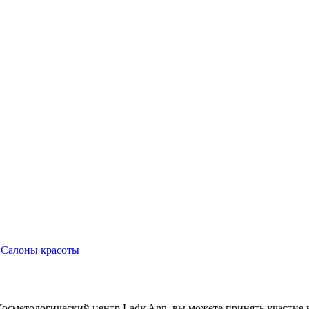
,
Салоны красоты
Косметологический центр Lady Ann, вы можете принять участие 