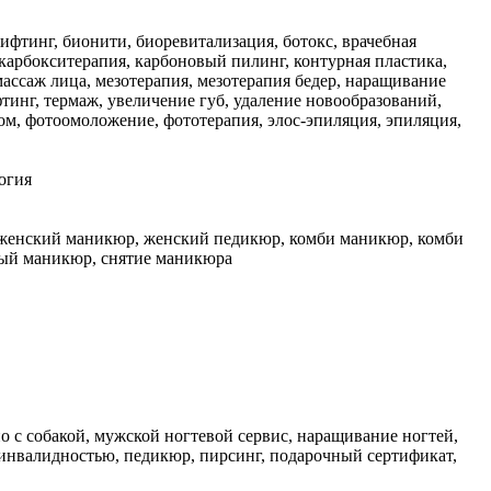
ифтинг, бионити, биоревитализация, ботокс, врачебная
арбокситерапия, карбоновый пилинг, контурная пластика,
массаж лица, мезотерапия, мезотерапия бедер, наращивание
тинг, термаж, увеличение губ, удаление новообразований,
елом, фотоомоложение, фототерапия, элос-эпиляция, эпиляция,
огия
, женский маникюр, женский педикюр, комби маникюр, комби
ый маникюр, снятие маникюра
но с собакой, мужской ногтевой сервис, наращивание ногтей,
с инвалидностью, педикюр, пирсинг, подарочный сертификат,