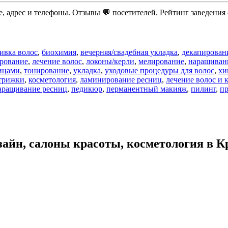
е, адрес и телефоны. Отзывы 💬 посетителей. Рейтинг заведения 
ивка волос
,
биохимия
,
вечерняя/свадебная укладка
,
декапирован
рование
,
лечение волос
,
локоны/керли
,
мелирование
,
наращиван
ицами
,
тонирование
,
укладка
,
уходовые процедуры для волос
,
хи
трижки
,
косметология
,
ламинирование ресниц
,
лечение волос и 
аращивание ресниц
,
педикюр
,
перманентный макияж
,
пилинг
,
пр
айн, салоны красоты, косметология в К