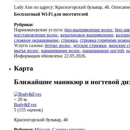
Lady Ann по адресу: Красногорский бульвар, 46. Описани
Бесплатный Wi-Fi для посетителей
Рубрики:
Парикмахерские услуги:
био-выпрямление волос
,
био-зав
восстановление волос
,
кератиновое выпрямление
,
колори
сложное окрашивание
,
стрижка
,
стрижка горячими ножн
Услуги салона:
ботокс волос
,
детские стрижки
,
женские с
мытье волос
,
наращивание волос
,
наращивание ногтей
,
н
Информация обновлена: 22.05.2026.
Карта
Ближайшие маникюр и ногтевой диз
~ 20 м.
Body&Eyes
5
(155 оценок)
Красногорский бульвар, 46
Рубрики:
Массаж
,
Салоны красоты