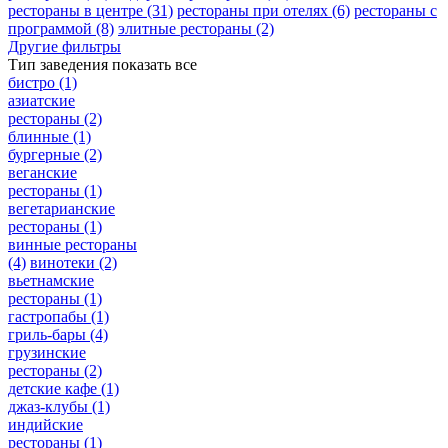
рестораны в центре
(31)
рестораны при отелях
(6)
рестораны с
программой
(8)
элитные рестораны
(2)
Другие фильтры
Тип заведения
показать все
бистро
(1)
азиатские
рестораны
(2)
блинные
(1)
бургерные
(2)
веганские
рестораны
(1)
вегетарианские
рестораны
(1)
винные рестораны
(4)
винотеки
(2)
вьетнамские
рестораны
(1)
гастропабы
(1)
гриль-бары
(4)
грузинские
рестораны
(2)
детские кафе
(1)
джаз-клубы
(1)
индийские
рестораны
(1)