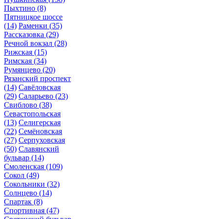
Пыхтино
(8)
Пятницкое шоссе
(14)
Раменки
(35)
Рассказовка
(29)
Речной вокзал
(28)
Рижская
(15)
Римская
(34)
Румянцево
(20)
Рязанский проспект
(14)
Савёловская
(29)
Саларьево
(23)
Свиблово
(38)
Севастопольская
(13)
Селигерская
(22)
Семёновская
(27)
Серпуховская
(50)
Славянский
бульвар
(14)
Смоленская
(109)
Сокол
(49)
Сокольники
(32)
Солнцево
(14)
Спартак
(8)
Спортивная
(47)