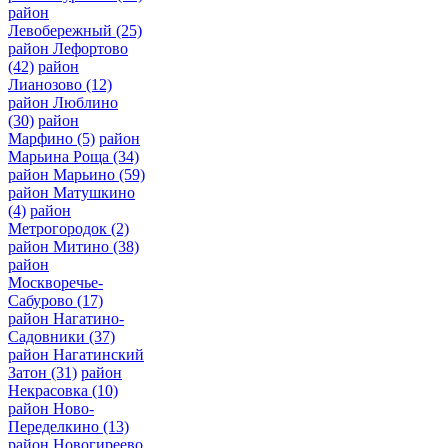
район
Левобережный
(25)
район Лефортово
(42)
район
Лианозово
(12)
район Люблино
(30)
район
Марфино
(5)
район
Марьина Роща
(34)
район Марьино
(59)
район Матушкино
(4)
район
Метрогородок
(2)
район Митино
(38)
район
Москворечье-
Сабурово
(17)
район Нагатино-
Садовники
(37)
район Нагатинский
Затон
(31)
район
Некрасовка
(10)
район Ново-
Переделкино
(13)
район Новогиреево