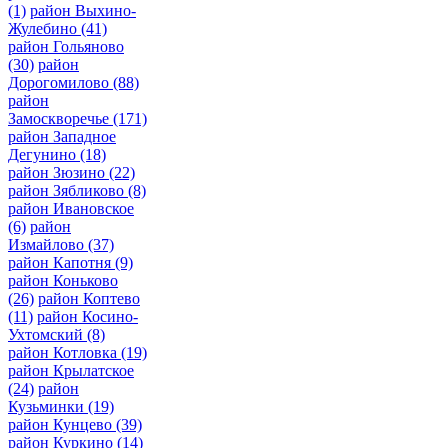
(1)
район Выхино-
Жулебино
(41)
район Гольяново
(30)
район
Дорогомилово
(88)
район
Замоскворечье
(171)
район Западное
Дегунино
(18)
район Зюзино
(22)
район Зябликово
(8)
район Ивановское
(6)
район
Измайлово
(37)
район Капотня
(9)
район Коньково
(26)
район Коптево
(11)
район Косино-
Ухтомский
(8)
район Котловка
(19)
район Крылатское
(24)
район
Кузьминки
(19)
район Кунцево
(39)
район Куркино
(14)