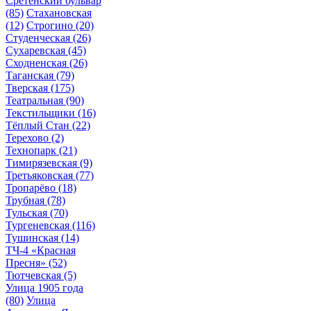
Сретенский бульвар
(85)
Стахановская
(12)
Строгино
(20)
Студенческая
(26)
Сухаревская
(45)
Сходненская
(26)
Таганская
(79)
Тверская
(175)
Театральная
(90)
Текстильщики
(16)
Тёплый Стан
(22)
Терехово
(2)
Технопарк
(21)
Тимирязевская
(9)
Третьяковская
(77)
Тропарёво
(18)
Трубная
(78)
Тульская
(70)
Тургеневская
(116)
Тушинская
(14)
ТЧ-4 «Красная
Пресня»
(52)
Тютчевская
(5)
Улица 1905 года
(80)
Улица