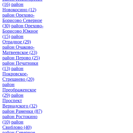
(16)
район
Новокосино
(12)
район Орехово-
Борисово Северное
(30)
район Орехово-
Борисово Южное
(15)
район
Отрадное
(29)
район Очаково-
Матвеевское
(23)
район Перово
(25)
район Печатники
(13)
район
Покровское-
Стрешнево
(20)
район
Преображенское
(29)
район
Проспект
Вернадского
(32)
район Раменки
(87)
район Ростокино
(10)
район
Свиблово
(40)
район Северное