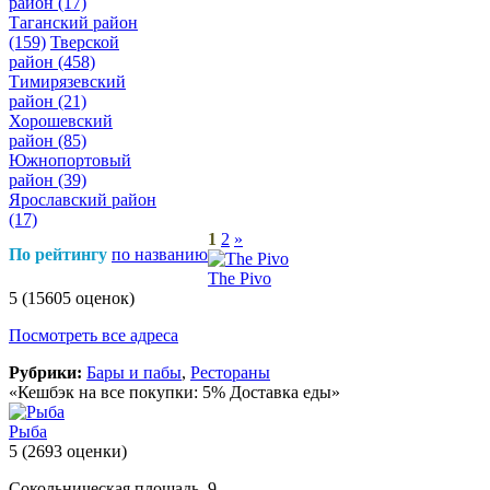
район
(17)
Таганский район
(159)
Тверской
район
(458)
Тимирязевский
район
(21)
Хорошевский
район
(85)
Южнопортовый
район
(39)
Ярославский район
(17)
1
2
»
По рейтингу
по названию
The Pivo
5
(15605 оценок)
Посмотреть все адреса
Рубрики:
Бары и пабы
,
Рестораны
«Кешбэк на все покупки: 5% Доставка еды»
Рыба
5
(2693 оценки)
Сокольническая площадь, 9