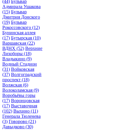
(44)
Бульвар
Адмирала Ушакова
(15)
Бульвар
Дмитрия Донского
(19)
Бульвар
Рокоссовского
(12)
Бунинская аллея
(17)
Бутырская
(10)
Варшавская
(22)
ВДНХ
(52)
Верхние
Лихоборы
(18)
Владыкино
(9)
Водный Стадион
(31)
Войковская
(37)
Волгоградский
проспект
(18)
Волжская
(6)
Волоколамская
(9)
Воробьёвы горы
(17)
Воронцовская
(17)
Выставочная
(102)
Выхино
(11)
Генерала Тюленева
(3)
Говорово
(21)
Давыдково
(30)