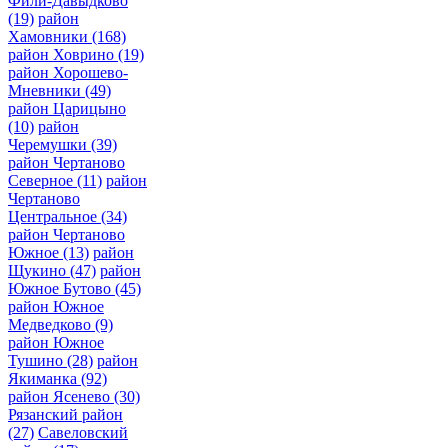
Фили-Давыдково
(19)
район
Хамовники
(168)
район Ховрино
(19)
район Хорошево-
Мневники
(49)
район Царицыно
(10)
район
Черемушки
(39)
район Чертаново
Северное
(11)
район
Чертаново
Центральное
(34)
район Чертаново
Южное
(13)
район
Щукино
(47)
район
Южное Бутово
(45)
район Южное
Медведково
(9)
район Южное
Тушино
(28)
район
Якиманка
(92)
район Ясенево
(30)
Рязанский район
(27)
Савеловский