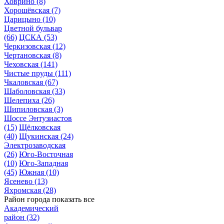
Ховрино
(8)
Хорошёвская
(7)
Царицыно
(10)
Цветной бульвар
(66)
ЦСКА
(53)
Черкизовская
(12)
Чертановская
(8)
Чеховская
(141)
Чистые пруды
(111)
Чкаловская
(67)
Шаболовская
(33)
Шелепиха
(26)
Шипиловская
(3)
Шоссе Энтузиастов
(15)
Щёлковская
(40)
Щукинская
(24)
Электрозаводская
(26)
Юго-Восточная
(10)
Юго-Западная
(45)
Южная
(10)
Ясенево
(13)
Яхромская
(28)
Район города
показать все
Академический
район
(32)