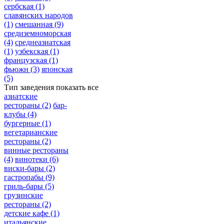
сербская
(1)
славянских народов
(1)
смешанная
(9)
средиземноморская
(4)
среднеазиатская
(1)
узбекская
(1)
французская
(1)
фьюжн
(3)
японская
(5)
Тип заведения
показать все
азиатские
рестораны
(2)
бар-
клубы
(4)
бургерные
(1)
вегетарианские
рестораны
(2)
винные рестораны
(4)
винотеки
(6)
виски-бары
(2)
гастропабы
(9)
гриль-бары
(5)
грузинские
рестораны
(2)
детские кафе
(1)
итальянские