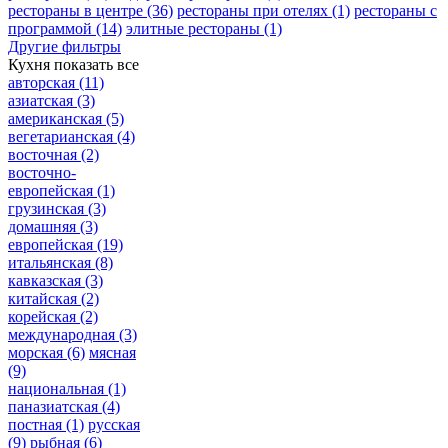
рестораны в центре
(36)
рестораны при отелях
(1)
рестораны с
программой
(14)
элитные рестораны
(1)
Другие фильтры
Кухня
показать все
авторская
(11)
азиатская
(3)
американская
(5)
вегетарианская
(4)
восточная
(2)
восточно-
европейская
(1)
грузинская
(3)
домашняя
(3)
европейская
(19)
итальянская
(8)
кавказская
(3)
китайская
(2)
корейская
(2)
международная
(3)
морская
(6)
мясная
(9)
национальная
(1)
паназиатская
(4)
постная
(1)
русская
(9)
рыбная
(6)