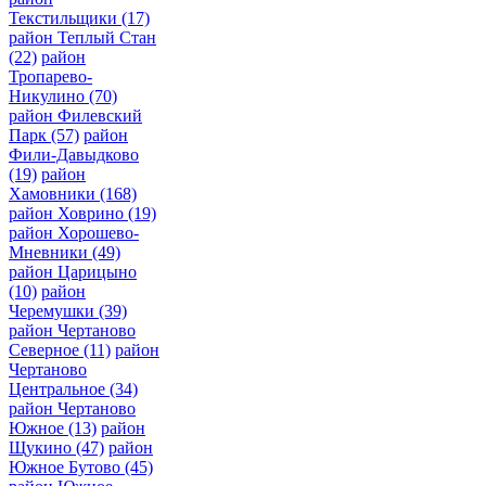
Текстильщики
(17)
район Теплый Стан
(22)
район
Тропарево-
Никулино
(70)
район Филевский
Парк
(57)
район
Фили-Давыдково
(19)
район
Хамовники
(168)
район Ховрино
(19)
район Хорошево-
Мневники
(49)
район Царицыно
(10)
район
Черемушки
(39)
район Чертаново
Северное
(11)
район
Чертаново
Центральное
(34)
район Чертаново
Южное
(13)
район
Щукино
(47)
район
Южное Бутово
(45)