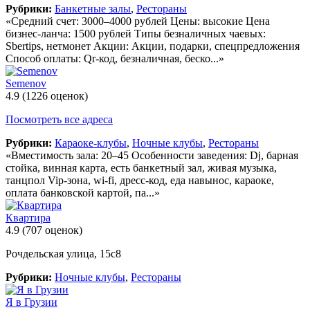
Рубрики:
Банкетные залы
,
Рестораны
«Средний счет: 3000–4000 рублей Цены: высокие Цена
бизнес-ланча: 1500 рублей Типы безналичных чаевых:
Sbertips, нетмонет Акции: Акции, подарки, спецпредложения
Способ оплаты: Qr-код, безналичная, беско...»
Semenov
4.9
(1226 оценок)
Посмотреть все адреса
Рубрики:
Караоке-клубы
,
Ночные клубы
,
Рестораны
«Вместимость зала: 20–45 Особенности заведения: Dj, барная
стойка, винная карта, есть банкетный зал, живая музыка,
танцпол Vip-зона, wi-fi, дресс-код, еда навынос, караоке,
оплата банковской картой, па...»
Квартира
4.9
(707 оценок)
Рочдельская улица, 15с8
Рубрики:
Ночные клубы
,
Рестораны
Я в Грузии