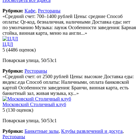
Посмотреть все адреса
Рубрики:
Кафе
,
Рестораны
«Средний счет: 700–1400 рублей Цены: средние Способ
оплаты: Qr-код, безналичная, наличными Доставка еды: нет
по умолчанию Музыка: лаунж Особенности заведения: Барная
стойка, винная карта, меню на англи...»
ЦДЛ
5
(4486 оценок)
Поварская улица, 50/53с1
Рубрики:
Рестораны
«Средний счет: от 2500 рублей Цены: высокие Доставка еды:
яндекс.еда Способ оплаты: Наличными, оплата банковской
картой Особенности заведения: Бранчи, винная карта, есть
банкетный зал, живая музыка, ку...»
Московский Столичный клуб
5
(130 оценок)
Поварская улица, 50/53с1
Рубрики:
Банкетные залы
,
Клубы развлечений и досуга
,
Рестораны