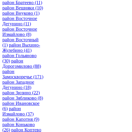
район Братеево
(11)
район Вешняки
(10)
район Внуково
(1)
район Восточное
Дегунино
(11)
район Восточное
Измайлово
(8)
район Восточный
(1)
район Выхино-
Жулебино
(41)
район Гольяново
(30)
район
Дорогомилово
(88)
район
Замоскворечье
(171)
район Западное
Дегунино
(18)
район Зюзино
(22)
район Зябликово
(8)
район Ивановское
(6)
район
Измайлово
(37)
район Капотня
(9)
район Коньково
(26)
район Коптево