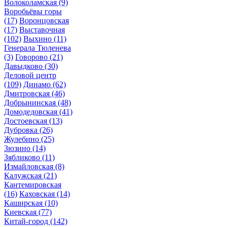
Волоколамская
(9)
Воробьёвы горы
(17)
Воронцовская
(17)
Выставочная
(102)
Выхино
(11)
Генерала Тюленева
(3)
Говорово
(21)
Давыдково
(30)
Деловой центр
(109)
Динамо
(62)
Дмитровская
(46)
Добрынинская
(48)
Домодедовская
(41)
Достоевская
(13)
Дубровка
(26)
Жулебино
(25)
Зюзино
(14)
Зябликово
(11)
Измайловская
(8)
Калужская
(21)
Кантемировская
(16)
Каховская
(14)
Каширская
(10)
Киевская
(77)
Китай-город
(142)