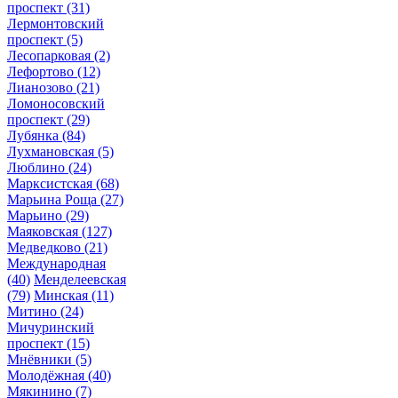
проспект
(31)
Лермонтовский
проспект
(5)
Лесопарковая
(2)
Лефортово
(12)
Лианозово
(21)
Ломоносовский
проспект
(29)
Лубянка
(84)
Лухмановская
(5)
Люблино
(24)
Марксистская
(68)
Марьина Роща
(27)
Марьино
(29)
Маяковская
(127)
Медведково
(21)
Международная
(40)
Менделеевская
(79)
Минская
(11)
Митино
(24)
Мичуринский
проспект
(15)
Мнёвники
(5)
Молодёжная
(40)
Мякинино
(7)