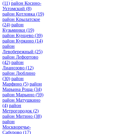
(11)
район Косино-
Ухтомский
(8)
район Котловка
(19)
район Крылатское
(24)
район
Кузьминки
(19)
район Кунцево
(39)
район Куркино
(14)
район
Левобережный
(25)
район Лефортово
(42)
район
Лианозово
(12)
район Люблино
(30)
район
Марфино
(5)
район
Марьина Роща
(34)
район Марьино
(59)
район Матушкино
(4)
район
Метрогородок
(2)
район Митино
(38)
район
Москворечье-
Сабурово
(17)