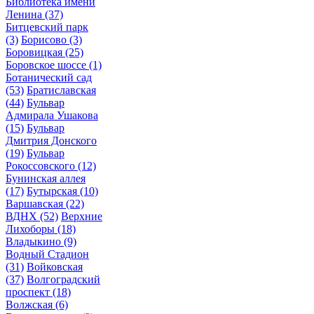
Библиотека имени
Ленина
(37)
Битцевский парк
(3)
Борисово
(3)
Боровицкая
(25)
Боровское шоссе
(1)
Ботанический сад
(53)
Братиславская
(44)
Бульвар
Адмирала Ушакова
(15)
Бульвар
Дмитрия Донского
(19)
Бульвар
Рокоссовского
(12)
Бунинская аллея
(17)
Бутырская
(10)
Варшавская
(22)
ВДНХ
(52)
Верхние
Лихоборы
(18)
Владыкино
(9)
Водный Стадион
(31)
Войковская
(37)
Волгоградский
проспект
(18)
Волжская
(6)