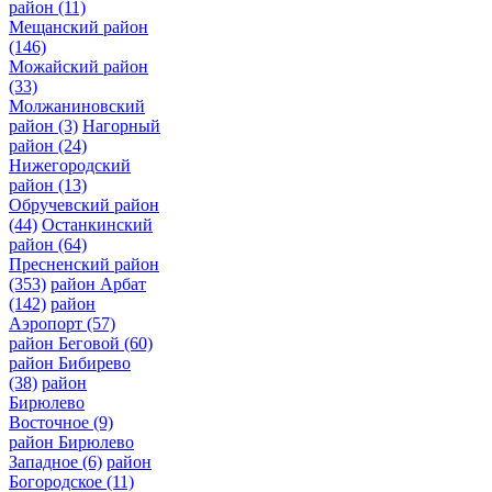
район
(11)
Мещанский район
(146)
Можайский район
(33)
Молжаниновский
район
(3)
Нагорный
район
(24)
Нижегородский
район
(13)
Обручевский район
(44)
Останкинский
район
(64)
Пресненский район
(353)
район Арбат
(142)
район
Аэропорт
(57)
район Беговой
(60)
район Бибирево
(38)
район
Бирюлево
Восточное
(9)
район Бирюлево
Западное
(6)
район
Богородское
(11)