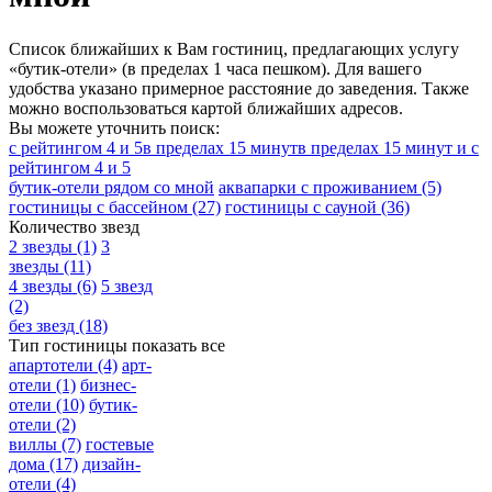
Список ближайших к Вам гостиниц, предлагающих услугу
«бутик-отели» (в пределах 1 часа пешком). Для вашего
удобства указано примерное расстояние до заведения. Также
можно воспользоваться картой ближайших адресов.
Вы можете уточнить поиск:
с рейтингом 4 и 5
в пределах 15 минут
в пределах 15 минут и с
рейтингом 4 и 5
бутик-отели рядом со мной
аквапарки с проживанием
(5)
гостиницы с бассейном
(27)
гостиницы с сауной
(36)
Количество звезд
2 звезды
(1)
3
звезды
(11)
4 звезды
(6)
5 звезд
(2)
без звезд
(18)
Тип гостиницы
показать все
апартотели
(4)
арт-
отели
(1)
бизнес-
отели
(10)
бутик-
отели
(2)
виллы
(7)
гостевые
дома
(17)
дизайн-
отели
(4)