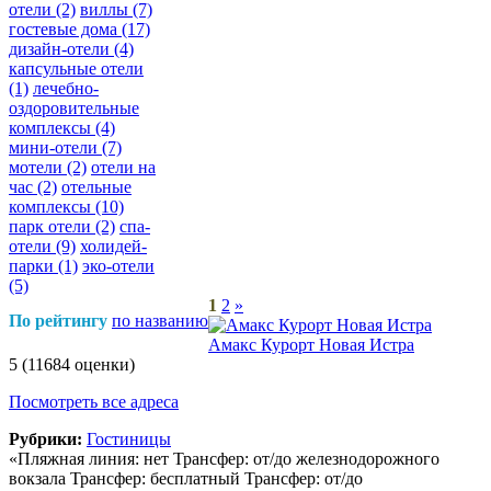
отели
(2)
виллы
(7)
гостевые дома
(17)
дизайн-отели
(4)
капсульные отели
(1)
лечебно-
оздоровительные
комплексы
(4)
мини-отели
(7)
мотели
(2)
отели на
час
(2)
отельные
комплексы
(10)
парк отели
(2)
спа-
отели
(9)
холидей-
парки
(1)
эко-отели
(5)
1
2
»
По рейтингу
по названию
Амакс Курорт Новая Истра
5
(11684 оценки)
Посмотреть все адреса
Рубрики:
Гостиницы
«Пляжная линия: нет Трансфер: от/до железнодорожного
вокзала Трансфер: бесплатный Трансфер: от/до