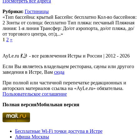
Посмотреть все адреса
Рубрики:
Гостиницы
«Тип бассейна: крытый Бассейн: бесплатно Кол-во бассейнов:
2 Зонты от солнца: бесплатно Тип пляжа: песчаный Пляжная
линия: 1-я линия Трансфер: До/от аэропорта, до/от пляжа, до/
от торгового центра, от/д...»
1
2
»
AyLe.ru 💃🤳 - все развлечения Истры и России | 2012 - 2026
Если Вы являетесь владельцем ресторана, сауны или другого
заведения в Истре, Вам
сюда
При полной или частичной перепечатке редакционных и
авторских материалов ссылка на «AyLe.ru» обязательна.
Пользовательское соглашение
Полная версия
Мобильная версия
Бесплатные Wi-Fi точки доступа в Истре
Афиша Москвы