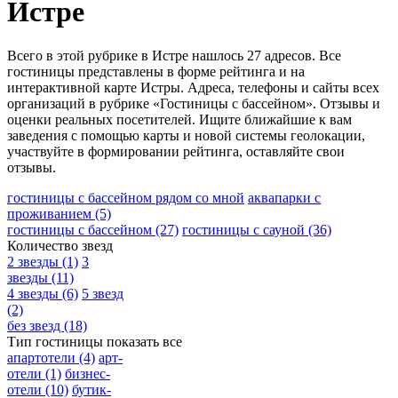
Истре
Всего в этой рубрике в Истре нашлось 27 адресов. Все
гостиницы представлены в форме рейтинга и на
интерактивной карте Истры. Адреса, телефоны и сайты всех
организаций в рубрике «Гостиницы с бассейном». Отзывы и
оценки реальных посетителей. Ищите ближайшие к вам
заведения с помощью карты и новой системы геолокации,
участвуйте в формировании рейтинга, оставляйте свои
отзывы.
гостиницы с бассейном рядом со мной
аквапарки с
проживанием
(5)
гостиницы с бассейном
(27)
гостиницы с сауной
(36)
Количество звезд
2 звезды
(1)
3
звезды
(11)
4 звезды
(6)
5 звезд
(2)
без звезд
(18)
Тип гостиницы
показать все
апартотели
(4)
арт-
отели
(1)
бизнес-
отели
(10)
бутик-