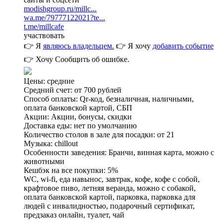
modishgroup.ru/millc...
wa.me/79777122021?te...
t.me/millcafe
участвовать
👉 Я
являюсь владельцем.
👉 Я хочу
добавить событие
👉 Хочу
Сообщить об ошибке.
Цены: средние
Средний счет: от 700 рублей
Способ оплаты: Qr-код, безналичная, наличными,
оплата банковской картой, СБП
Акции: Акции, бонусы, скидки
Доставка еды: нет по умолчанию
Количество столов в зале для посадки: от 21
Музыка: chillout
Особенности заведения: Бранчи, винная карта, можно с
животными
Кешбэк на все покупки: 5%
WC, wi-fi, еда навынос, завтрак, кофе, кофе с собой,
крафтовое пиво, летняя веранда, можно с собакой,
оплата банковской картой, парковка, парковка для
людей с инвалидностью, подарочный сертификат,
предзаказ онлайн, туалет, чай