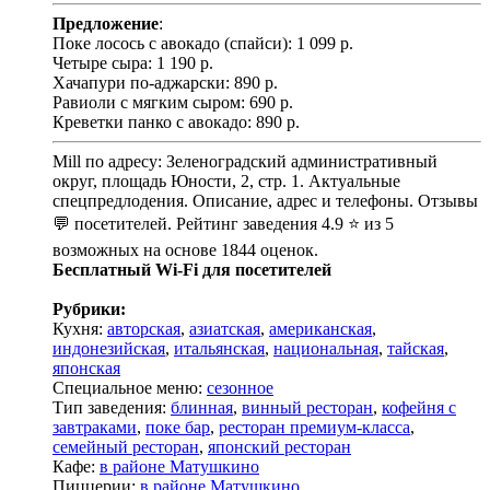
Предложение
:
Поке лосось с авокадо (спайси): 1 099 р.
Четыре сыра: 1 190 р.
Хачапури по-аджарски: 890 р.
Равиоли с мягким сыром: 690 р.
Креветки панко с авокадо: 890 р.
Mill по адресу: Зеленоградский административный
округ, площадь Юности, 2, стр. 1. Актуальные
спецпредлодения. Описание, адрес и телефоны. Отзывы
💬 посетителей. Рейтинг заведения 4.9 ⭐ из 5
возможных на основе 1844 оценок.
Бесплатный Wi-Fi для посетителей
Рубрики:
Кухня:
авторская
,
азиатская
,
американская
,
индонезийская
,
итальянская
,
национальная
,
тайская
,
японская
Специальное меню:
сезонное
Тип заведения:
блинная
,
винный ресторан
,
кофейня с
завтраками
,
поке бар
,
ресторан премиум-класса
,
семейный ресторан
,
японский ресторан
Кафе:
в районе Матушкино
Пиццерии:
в районе Матушкино