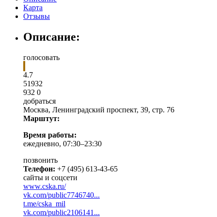
Карта
Отзывы
Описание:
голосовать
4.7
5
1
932
932
0
добраться
Москва
,
Ленинградский проспект, 39, стр. 76
Марштут:
Время работы:
ежедневно, 07:30–23:30
позвонить
Телефон:
+7 (495) 613-43-65
сайты и соцсети
www.cska.ru/
vk.com/public7746740...
t.me/cska_mil
vk.com/public2106141...