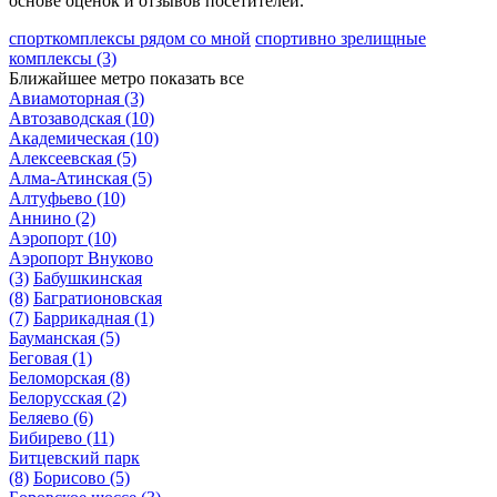
основе оценок и отзывов посетителей.
спорткомплексы рядом со мной
спортивно зрелищные
комплексы
(3)
Ближайшее метро
показать все
Авиамоторная
(3)
Автозаводская
(10)
Академическая
(10)
Алексеевская
(5)
Алма-Атинская
(5)
Алтуфьево
(10)
Аннино
(2)
Аэропорт
(10)
Аэропорт Внуково
(3)
Бабушкинская
(8)
Багратионовская
(7)
Баррикадная
(1)
Бауманская
(5)
Беговая
(1)
Беломорская
(8)
Белорусская
(2)
Беляево
(6)
Бибирево
(11)
Битцевский парк
(8)
Борисово
(5)