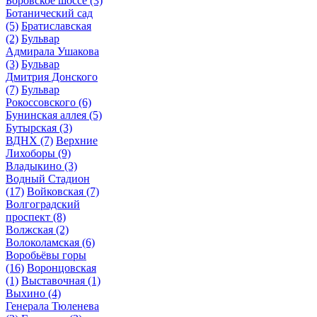
Боровское шоссе
(3)
Ботанический сад
(5)
Братиславская
(2)
Бульвар
Адмирала Ушакова
(3)
Бульвар
Дмитрия Донского
(7)
Бульвар
Рокоссовского
(6)
Бунинская аллея
(5)
Бутырская
(3)
ВДНХ
(7)
Верхние
Лихоборы
(9)
Владыкино
(3)
Водный Стадион
(17)
Войковская
(7)
Волгоградский
проспект
(8)
Волжская
(2)
Волоколамская
(6)
Воробьёвы горы
(16)
Воронцовская
(1)
Выставочная
(1)
Выхино
(4)
Генерала Тюленева