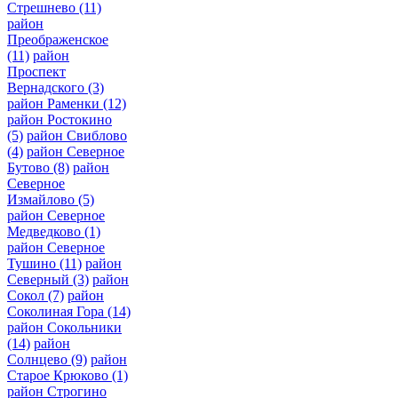
Стрешнево
(11)
район
Преображенское
(11)
район
Проспект
Вернадского
(3)
район Раменки
(12)
район Ростокино
(5)
район Свиблово
(4)
район Северное
Бутово
(8)
район
Северное
Измайлово
(5)
район Северное
Медведково
(1)
район Северное
Тушино
(11)
район
Северный
(3)
район
Сокол
(7)
район
Соколиная Гора
(14)
район Сокольники
(14)
район
Солнцево
(9)
район
Старое Крюково
(1)
район Строгино