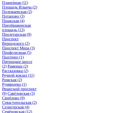
Планерная
(11)
Площадь Ильича
(2)
Полежаевская
(2)
Потапово
(3)
Пражская
(4)
Преображенская
площадь
(13)
Пролетарская
(9)
Проспект
Вернадского
(2)
Проспект Мира
(3)
Профсоюзная
(5)
Пыхтино
(1)
Пятницкое шоссе
(2)
Раменки
(2)
Рассказовка
(2)
Речной вокзал
(11)
Римская
(2)
Румянцево
(1)
Рязанский проспект
(9)
Савёловская
(3)
Свиблово
(9)
Севастопольская
(2)
Селигерская
(4)
Семёновская
(12)