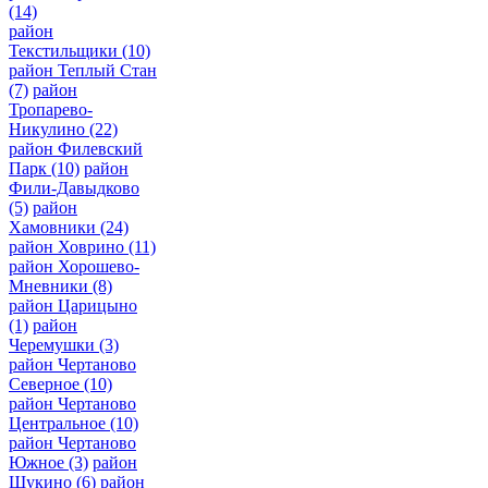
(14)
район
Текстильщики
(10)
район Теплый Стан
(7)
район
Тропарево-
Никулино
(22)
район Филевский
Парк
(10)
район
Фили-Давыдково
(5)
район
Хамовники
(24)
район Ховрино
(11)
район Хорошево-
Мневники
(8)
район Царицыно
(1)
район
Черемушки
(3)
район Чертаново
Северное
(10)
район Чертаново
Центральное
(10)
район Чертаново
Южное
(3)
район
Щукино
(6)
район