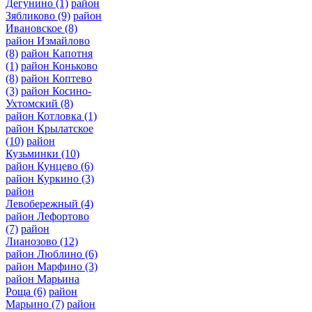
Дегунино
(1)
район
Зябликово
(9)
район
Ивановское
(8)
район Измайлово
(8)
район Капотня
(1)
район Коньково
(8)
район Коптево
(3)
район Косино-
Ухтомский
(8)
район Котловка
(1)
район Крылатское
(10)
район
Кузьминки
(10)
район Кунцево
(6)
район Куркино
(3)
район
Левобережный
(4)
район Лефортово
(7)
район
Лианозово
(12)
район Люблино
(6)
район Марфино
(3)
район Марьина
Роща
(6)
район
Марьино
(7)
район