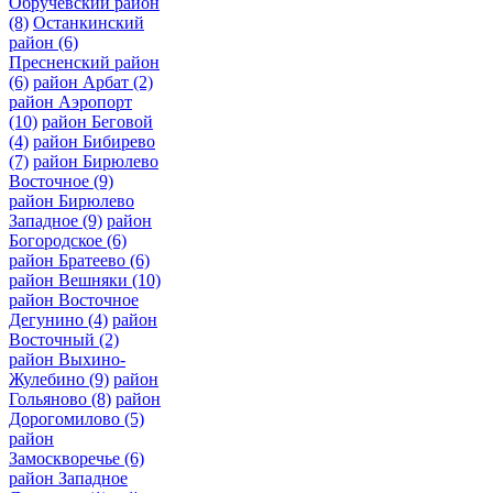
Обручевский район
(8)
Останкинский
район
(6)
Пресненский район
(6)
район Арбат
(2)
район Аэропорт
(10)
район Беговой
(4)
район Бибирево
(7)
район Бирюлево
Восточное
(9)
район Бирюлево
Западное
(9)
район
Богородское
(6)
район Братеево
(6)
район Вешняки
(10)
район Восточное
Дегунино
(4)
район
Восточный
(2)
район Выхино-
Жулебино
(9)
район
Гольяново
(8)
район
Дорогомилово
(5)
район
Замоскворечье
(6)
район Западное