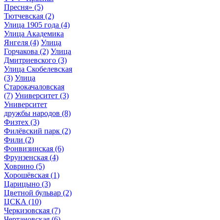
Пресня»
(5)
Тютчевская
(2)
Улица 1905 года
(4)
Улица Академика
Янгеля
(4)
Улица
Горчакова
(2)
Улица
Дмитриевского
(3)
Улица Скобелевская
(3)
Улица
Старокачаловская
(7)
Университет
(3)
Университет
дружбы народов
(8)
Физтех
(3)
Филёвский парк
(2)
Фили
(2)
Фонвизинская
(6)
Фрунзенская
(4)
Ховрино
(5)
Хорошёвская
(1)
Царицыно
(3)
Цветной бульвар
(2)
ЦСКА
(10)
Черкизовская
(7)
Чертановская
(6)