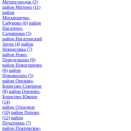
Метрогородок
(2)
район Митино
(11)
район
Москворечье-
Сабурово
(6)
район
Нагатино-
Садовники
(5)
район Нагатинский
Затон
(4)
район
Некрасовка
(7)
район Ново-
Переделкино
(9)
район Новогиреево
(6)
район
Новокосино
(5)
район Орехово-
Борисово Северное
(8)
район Орехово-
Борисово Южное
(14)
район Отрадное
(10)
район Перово
(12)
район
Печатники
(7)
район Покровское-