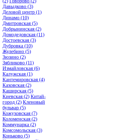
(2)
Говорово
(2)
Давыдково
(3)
Деловой центр
(1)
Динамо
(10)
Дмитровская
(5)
Добрынинская
(2)
Домодедовская
(11)
Достоевская
(3)
Дубровка
(10)
Жулебино
(5)
Зюзино
(2)
Зябликово
(11)
Измайловская
(6)
Калужская
(1)
Кантемировская
(4)
Каховская
(2)
Каширская
(5)
Киевская
(2)
Китай-
город
(2)
Кленовый
бульвар
(5)
Кожуховская
(7)
Коломенская
(2)
Коммунарка
(2)
Комсомольская
(3)
Коньково
(5)