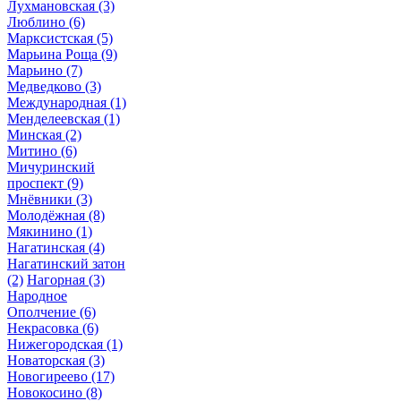
Лухмановская
(3)
Люблино
(6)
Марксистская
(5)
Марьина Роща
(9)
Марьино
(7)
Медведково
(3)
Международная
(1)
Менделеевская
(1)
Минская
(2)
Митино
(6)
Мичуринский
проспект
(9)
Мнёвники
(3)
Молодёжная
(8)
Мякинино
(1)
Нагатинская
(4)
Нагатинский затон
(2)
Нагорная
(3)
Народное
Ополчение
(6)
Некрасовка
(6)
Нижегородская
(1)
Новаторская
(3)
Новогиреево
(17)
Новокосино
(8)