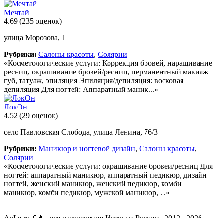
Мечтай
4.69
(235 оценок)
улица Морозова, 1
Рубрики:
Салоны красоты
,
Солярии
«Косметологические услуги: Коррекция бровей, наращивание
ресниц, окрашивание бровей/ресниц, перманентный макияж
губ, татуаж, эпиляция Эпиляция/депиляция: восковая
депиляция Для ногтей: Аппаратный маник...»
ЛокОн
4.52
(29 оценок)
село Павловская Слобода, улица Ленина, 76/3
Рубрики:
Маникюр и ногтевой дизайн
,
Салоны красоты
,
Солярии
«Косметологические услуги: окрашивание бровей/ресниц Для
ногтей: аппаратный маникюр, аппаратный педикюр, дизайн
ногтей, женский маникюр, женский педикюр, комби
маникюр, комби педикюр, мужской маникюр, ...»
AyLe.ru 💃🤳 - все развлечения Истры и России | 2012 - 2026