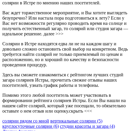
солярии в Истре по мнению наших посетителей.
Вас ждет торжественное мероприятие, и Вы хотите выглядеть
безупречно? Или настала пора подготовиться к лету? Если у
Вас нет возможности регулярно проводить время на солнце и
получить естественный загар, то солярий или студия загара —
идеальное решение.
далее >>>
Солярии в Истре находятся едва ли не на каждом шагу и
довольно сложно остановить свой выбор на конкретном. Ведь
требуется найти солярий не только приемлемый по ценам и
расположению, но и хороший по качеству и безопасности
проведения процедур.
Здесь вы сможете ознакомиться с рейтингом лучших студий
загара соляриев Истры, прочитать свежие отзывы наших
посетителей, узнать график работы и телефоны.
Помимо этого любой посетитель может участвовать в
формировании рейтинга соляриев Истры. Если Вы нашли на
нашем сайте солярий, который уже посещали, то обязательно
оставьте о нем отзыв или оценку.
скрыть <<<
солярии рядом со мной
вертикальные солярии
(5)
круглосуточные солярии
(6)
студии красоты и загара
(4)