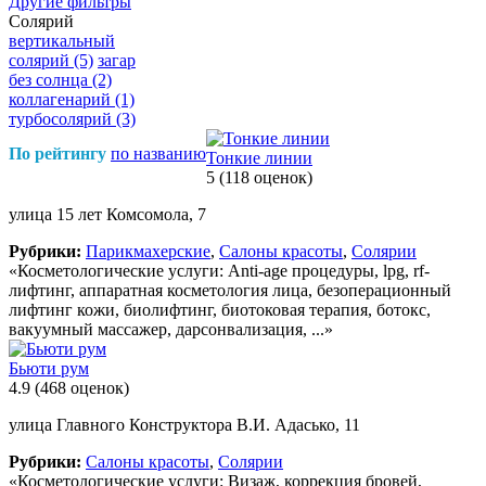
Другие фильтры
Солярий
вертикальный
солярий
(5)
загар
без солнца
(2)
коллагенарий
(1)
турбосолярий
(3)
По рейтингу
по названию
Тонкие линии
5
(118 оценок)
улица 15 лет Комсомола, 7
Рубрики:
Парикмахерские
,
Салоны красоты
,
Солярии
«Косметологические услуги: Anti-age процедуры, lpg, rf-
лифтинг, аппаратная косметология лица, безоперационный
лифтинг кожи, биолифтинг, биотоковая терапия, ботокс,
вакуумный массажер, дарсонвализация, ...»
Бьюти рум
4.9
(468 оценок)
улица Главного Конструктора В.И. Адасько, 11
Рубрики:
Салоны красоты
,
Солярии
«Косметологические услуги: Визаж, коррекция бровей,