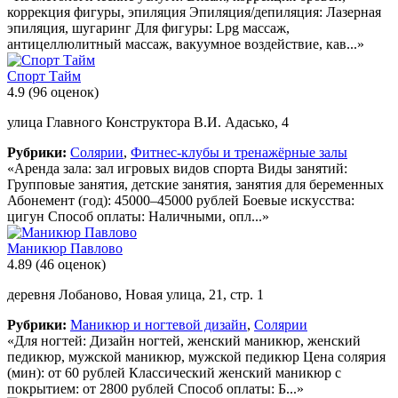
коррекция фигуры, эпиляция Эпиляция/депиляция: Лазерная
эпиляция, шугаринг Для фигуры: Lpg массаж,
антицеллюлитный массаж, вакуумное воздействие, кав...»
Спорт Тайм
4.9
(96 оценок)
улица Главного Конструктора В.И. Адасько, 4
Рубрики:
Солярии
,
Фитнес-клубы и тренажёрные залы
«Аренда зала: зал игровых видов спорта Виды занятий:
Групповые занятия, детские занятия, занятия для беременных
Абонемент (год): 45000–45000 рублей Боевые искусства:
цигун Способ оплаты: Наличными, опл...»
Маникюр Павлово
4.89
(46 оценок)
деревня Лобаново, Новая улица, 21, стр. 1
Рубрики:
Маникюр и ногтевой дизайн
,
Солярии
«Для ногтей: Дизайн ногтей, женский маникюр, женский
педикюр, мужской маникюр, мужской педикюр Цена солярия
(мин): от 60 рублей Классический женский маникюр с
покрытием: от 2800 рублей Способ оплаты: Б...»