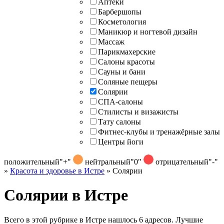
Аптеки
Барбершопы
Косметология
Маникюр и ногтевой дизайн
Массаж
Парикмахерские
Салоны красоты
Сауны и бани
Соляные пещеры
Солярии
СПА-салоны
Стилисты и визажисты
Тату салоны
Фитнес-клубы и тренажёрные залы
Центры йоги
положительный
"+"
нейтральный
"0"
отрицательный
"-"
»
Красота и здоровье в Истре
»
Солярии
Солярии в Истре
Всего в этой рубрике в Истре нашлось 6 адресов. Лучшие