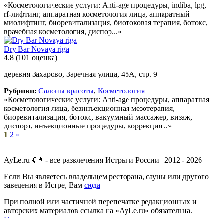
«Косметологические услуги: Anti-age процедуры, indiba, lpg,
rf-лифтинг, аппаратная косметология лица, аппаратный
миолифтинг, биоревитализация, биотоковая терапия, ботокс,
врачебная косметология, диспор...»
Dry Bar Novaya riga
4.8
(101 оценка)
деревня Захарово, Заречная улица, 45А, стр. 9
Рубрики:
Салоны красоты
,
Косметология
«Косметологические услуги: Anti-age процедуры, аппаратная
косметология лица, безинъекционная мезотерапия,
биоревитализация, ботокс, вакуумный массажер, визаж,
диспорт, инъекционные процедуры, коррекция...»
1
2
»
AyLe.ru 💃🤳 - все развлечения Истры и России | 2012 - 2026
Если Вы являетесь владельцем ресторана, сауны или другого
заведения в Истре, Вам
сюда
При полной или частичной перепечатке редакционных и
авторских материалов ссылка на «AyLe.ru» обязательна.