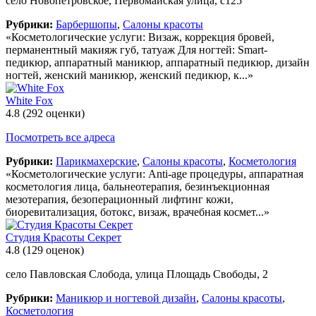
село Новопетровское, Первомайская улица, с125
Рубрики:
Барбершопы
,
Салоны красоты
«Косметологические услуги: Визаж, коррекция бровей,
перманентный макияж губ, татуаж Для ногтей: Smart-
педикюр, аппаратный маникюр, аппаратный педикюр, дизайн
ногтей, женский маникюр, женский педикюр, к...»
White Fox
4.8
(292 оценки)
Посмотреть все адреса
Рубрики:
Парикмахерские
,
Салоны красоты
,
Косметология
«Косметологические услуги: Anti-age процедуры, аппаратная
косметология лица, бальнеотерапия, безинъекционная
мезотерапия, безоперационный лифтинг кожи,
биоревитализация, ботокс, визаж, врачебная космет...»
Студия Красоты Секрет
4.8
(129 оценок)
село Павловская Слобода, улица Площадь Свободы, 2
Рубрики:
Маникюр и ногтевой дизайн
,
Салоны красоты
,
Косметология