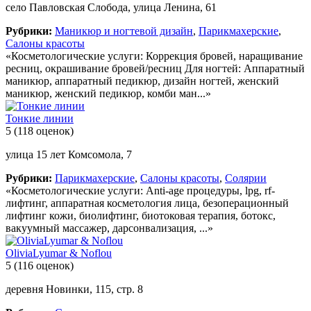
село Павловская Слобода, улица Ленина, 61
Рубрики:
Маникюр и ногтевой дизайн
,
Парикмахерские
,
Салоны красоты
«Косметологические услуги: Коррекция бровей, наращивание
ресниц, окрашивание бровей/ресниц Для ногтей: Аппаратный
маникюр, аппаратный педикюр, дизайн ногтей, женский
маникюр, женский педикюр, комби ман...»
Тонкие линии
5
(118 оценок)
улица 15 лет Комсомола, 7
Рубрики:
Парикмахерские
,
Салоны красоты
,
Солярии
«Косметологические услуги: Anti-age процедуры, lpg, rf-
лифтинг, аппаратная косметология лица, безоперационный
лифтинг кожи, биолифтинг, биотоковая терапия, ботокс,
вакуумный массажер, дарсонвализация, ...»
OliviaLyumar & Noflou
5
(116 оценок)
деревня Новинки, 115, стр. 8