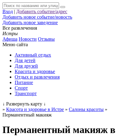
Вход
|
Добавить событие/адрес
Добавить новое событие/новость
Добавить новое заведение
Все развлечения
Истры
Афиша
Новости
Отзывы
Меню сайта
Активный отдых
Для детей
Для друзей
Красота и здоровье
Отдых и развлечения
Питание
Спорт
Транспорт
↓
Развернуть карту
↓
»
Красота и здоровье в Истре
»
Салоны красоты
»
Перманентный макияж
Перманентный макияж в