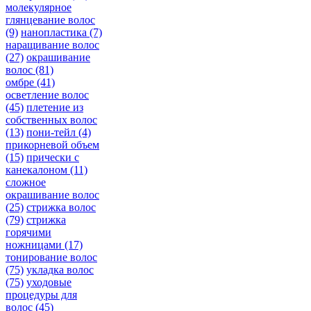
молекулярное
глянцевание волос
(9)
нанопластика
(7)
наращивание волос
(27)
окрашивание
волос
(81)
омбре
(41)
осветление волос
(45)
плетение из
собственных волос
(13)
пони-тейл
(4)
прикорневой объем
(15)
прически с
канекалоном
(11)
сложное
окрашивание волос
(25)
стрижка волос
(79)
стрижка
горячими
ножницами
(17)
тонирование волос
(75)
укладка волос
(75)
уходовые
процедуры для
волос
(45)