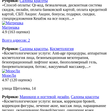
Рубрики:
Салоны красоты
«Способ оплаты: Qr-код, безналичная, дисконтная система
скидок, онлайн, оплата банковской картой, оплата кредитной
картой, СБП Акции: Акции, бонусы, подарки, скидки,
спецпредложения Кешбэк на все покуп...»
Матрешка
4.9
(163 оценки)
Всего адресов: 2
Рубрики:
Салоны красоты
,
Косметология
«Косметологические услуги: Anti-age процедуры, аппаратная
косметология лица, безинъекционная мезотерапия,
безоперационный лифтинг кожи, биополимерный гель,
биоревитализация, ботокс, вакуумный массажер,...»
МореЛи
4.97
(120 оценок)
улица Щеголева, 14
Рубрики:
Маникюр и ногтевой дизайн
,
Салоны красоты
«Косметологические услуги: визаж, коррекция бровей,
коррекция фигуры, лечение акне, массаж лица, наращивание
ресниц, окрашивание бровей/ресниц, очищение кожи,