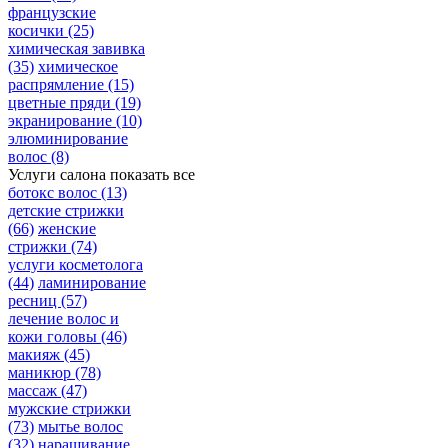
французские
косички
(25)
химическая завивка
(35)
химическое
распрямление
(15)
цветные пряди
(19)
экранирование
(10)
элюминирование
волос
(8)
Услуги салона
показать все
ботокс волос
(13)
детские стрижки
(66)
женские
стрижки
(74)
услуги косметолога
(44)
ламинирование
ресниц
(57)
лечение волос и
кожи головы
(46)
макияж
(45)
маникюр
(78)
массаж
(47)
мужские стрижки
(73)
мытье волос
(32)
наращивание