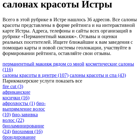
салонах красоты Истры
Всего в этой рубрике в Истре нашлось 36 адресов. Все салоны
красоты представлены в форме рейтинга и на интерактивной
карте Истры. Адреса, телефоны и сайты всех организаций в
рубрике «Перманентный макияж». Отзывы и оценки
реальных посетителей. Ищите ближайшие к вам заведения с
помощью карты и новой системы геолокации, участвуйте в
формировании рейтинга, оставляйте свои отзывы.
перманентный макияж рядом со мной
косметические салоны
(116)
салоны красоты в центре
(107)
салоны красоты и спа
(43)
Парикмахерские услуги
показать все
fire cut
(3)
африканские
косички
(16)
афрохвосты
(1)
био-
выпрямление волос
(10)
био-завивка
волос
(22)
биоламинирование
(24)
биохимия
(16)
брондирование