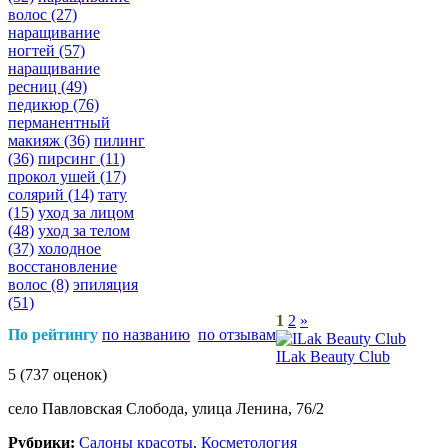
волос
(27)
наращивание
ногтей
(57)
наращивание
ресниц
(49)
педикюр
(76)
перманентный
макияж
(36)
пилинг
(36)
пирсинг
(11)
прокол ушей
(17)
солярий
(14)
тату
(15)
уход за лицом
(48)
уход за телом
(37)
холодное
восстановление
волос
(8)
эпиляция
(51)
1
2
»
По рейтингу
по названию
по отзывам
ILak Beauty Club
5
(737 оценок)
село Павловская Слобода, улица Ленина, 76/2
Рубрики:
Салоны красоты
,
Косметология