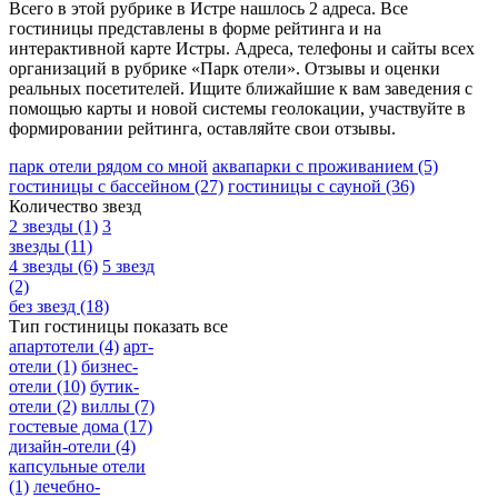
Всего в этой рубрике в Истре нашлось 2 адреса. Все
гостиницы представлены в форме рейтинга и на
интерактивной карте Истры. Адреса, телефоны и сайты всех
организаций в рубрике «Парк отели». Отзывы и оценки
реальных посетителей. Ищите ближайшие к вам заведения с
помощью карты и новой системы геолокации, участвуйте в
формировании рейтинга, оставляйте свои отзывы.
парк отели рядом со мной
аквапарки с проживанием
(5)
гостиницы с бассейном
(27)
гостиницы с сауной
(36)
Количество звезд
2 звезды
(1)
3
звезды
(11)
4 звезды
(6)
5 звезд
(2)
без звезд
(18)
Тип гостиницы
показать все
апартотели
(4)
арт-
отели
(1)
бизнес-
отели
(10)
бутик-
отели
(2)
виллы
(7)
гостевые дома
(17)
дизайн-отели
(4)
капсульные отели
(1)
лечебно-