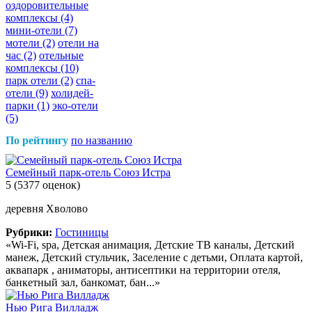
оздоровительные
комплексы
(4)
мини-отели
(7)
мотели
(2)
отели на
час
(2)
отельные
комплексы
(10)
парк отели
(2)
спа-
отели
(9)
холидей-
парки
(1)
эко-отели
(5)
По рейтингу
по названию
Семейный парк-отель Союз Истра
5
(5377 оценок)
деревня Хволово
Рубрики:
Гостиницы
«Wi-Fi, spa, Детская анимация, Детские ТВ каналы, Детский
манеж, Детский стульчик, Заселение с детьми, Оплата картой,
аквапарк , аниматоры, антисептики на территории отеля,
банкетный зал, банкомат, бан...»
Нью Рига Вилладж