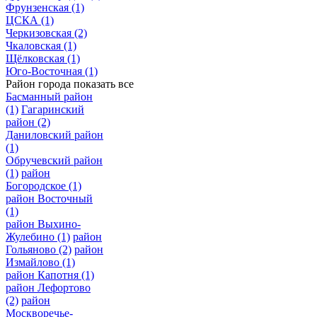
Фрунзенская
(1)
ЦСКА
(1)
Черкизовская
(2)
Чкаловская
(1)
Щёлковская
(1)
Юго-Восточная
(1)
Район города
показать все
Басманный район
(1)
Гагаринский
район
(2)
Даниловский район
(1)
Обручевский район
(1)
район
Богородское
(1)
район Восточный
(1)
район Выхино-
Жулебино
(1)
район
Гольяново
(2)
район
Измайлово
(1)
район Капотня
(1)
район Лефортово
(2)
район
Москворечье-