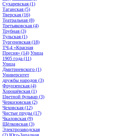
Сухаревская
(1)
Таганская
(5)
Тверская
(16)
Театральная
(8)
Третьяковская
(4)
Трубная
(3)
Тульская
(1)
Тургеневская
(18)
ТЧ-4 «Красная
Пресня»
(14)
Улица
1905 года
(11)
Улица
Дмитриевского
(1)
Университет
дружбы народов
(3)
Фрунзенская
(4)
Хорошёвская
(1)
Цветной бульвар
(3)
Черкизовская
(2)
Чеховская
(12)
Чистые пруды
(17)
Чкаловская
(9)
Щёлковская
(3)
Электрозаводская
(2)
Юго-Западная