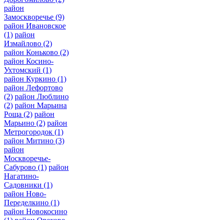
район
Замоскворечье
(9)
район Ивановское
(1)
район
Измайлово
(2)
район Коньково
(2)
район Косино-
Ухтомский
(1)
район Куркино
(1)
район Лефортово
(2)
район Люблино
(2)
район Марьина
Роща
(2)
район
Марьино
(2)
район
Метрогородок
(1)
район Митино
(3)
район
Москворечье-
Сабурово
(1)
район
Нагатино-
Садовники
(1)
район Ново-
Переделкино
(1)
район Новокосино