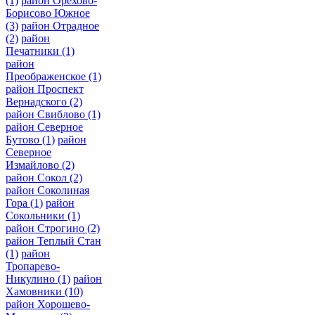
(1)
район Орехово-
Борисово Южное
(3)
район Отрадное
(2)
район
Печатники
(1)
район
Преображенское
(1)
район Проспект
Вернадского
(2)
район Свиблово
(1)
район Северное
Бутово
(1)
район
Северное
Измайлово
(2)
район Сокол
(2)
район Соколиная
Гора
(1)
район
Сокольники
(1)
район Строгино
(2)
район Теплый Стан
(1)
район
Тропарево-
Никулино
(1)
район
Хамовники
(10)
район Хорошево-