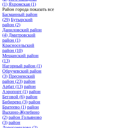
(1)
Яхромская
(1)
Район города
показать все
Басманный район
(29)
Бутырский
район
(2)
Даниловский район
(4)
Дмитровский
район
(1)
Красносельский
район
(10)
Мещанский район
(13)
Нагорный район
(1)
Обручевский район
(3)
Пресненский
район
(23)
район
Арбат
(13)
район
Аэропорт
(1)
район
Беговой
(6)
район
Бибирево
(3)
район
Братеево
(1)
район
Выхино-Жулебино
(2)
район Гольяново
(3)
район
Дорогомилово
(2)