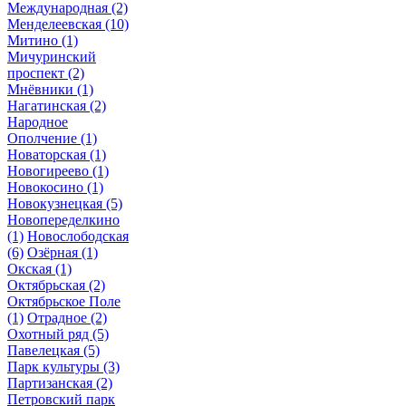
Международная
(2)
Менделеевская
(10)
Митино
(1)
Мичуринский
проспект
(2)
Мнёвники
(1)
Нагатинская
(2)
Народное
Ополчение
(1)
Новаторская
(1)
Новогиреево
(1)
Новокосино
(1)
Новокузнецкая
(5)
Новопеределкино
(1)
Новослободская
(6)
Озёрная
(1)
Окская
(1)
Октябрьская
(2)
Октябрьское Поле
(1)
Отрадное
(2)
Охотный ряд
(5)
Павелецкая
(5)
Парк культуры
(3)
Партизанская
(2)
Петровский парк