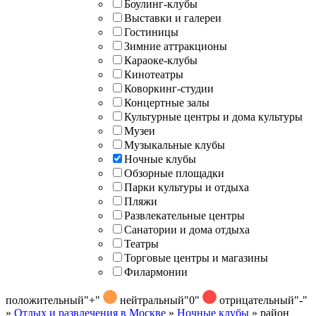
Боулинг-клубы
Выставки и галереи
Гостиницы
Зимние аттракционы
Караоке-клубы
Кинотеатры
Коворкинг-студии
Концертные залы
Культурные центры и дома культуры
Музеи
Музыкальные клубы
Ночные клубы
Обзорные площадки
Парки культуры и отдыха
Пляжи
Развлекательные центры
Санатории и дома отдыха
Театры
Торговые центры и магазины
Филармонии
положительный
"+"
нейтральный
"0"
отрицательный
"-"
»
Отдых и развлечения в Москве
»
Ночные клубы
»
район