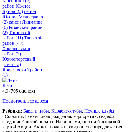
Мневники
(2)
район Южное
Бутово
(3)
район
Южное Медведково
(2)
район Якиманка
(6)
Рязанский район
(2)
Таганский
район
(11)
Тверской
район
(47)
Хорошевский
район
(3)
Южнопортовый
район
(2)
Ярославский район
(1)
Лето
4.9
(705 оценок)
Посмотреть все адреса
Рубрики:
Бары и пабы
,
Караоке-клубы
,
Ночные клубы
«События: Банкет, день рождения, корпоратив, свадьба,
свидание Способ оплаты: Наличными, оплата банковской
картой Акции: Акции, подарки, скидки, спецпредложения