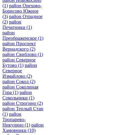
район Новокосино
(1)
район Орехово-
Борисово Южное
(3)
район Отрадное
(2)
район
Печатники
(1)
район
Преображенское
(1)
район Проспект
Вернадского
(2)
район Свиблово
(1)
район Северное
Бутово
(1)
район
Северное
Измайлово
(2)
район Сокол
(2)
район Соколиная
Гора
(1)
район
Сокольники
(1)
район Строгино
(2)
район Теплый Стан
(1)
район
Тропарево-
Никулино
(1)
район
Хамовники
(10)