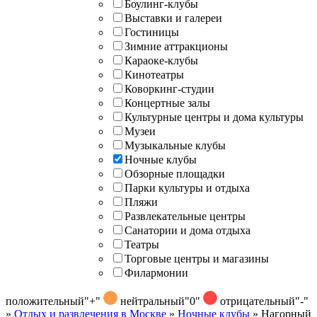
Боулинг-клубы
Выставки и галереи
Гостиницы
Зимние аттракционы
Караоке-клубы
Кинотеатры
Коворкинг-студии
Концертные залы
Культурные центры и дома культуры
Музеи
Музыкальные клубы
Ночные клубы
Обзорные площадки
Парки культуры и отдыха
Пляжи
Развлекательные центры
Санатории и дома отдыха
Театры
Торговые центры и магазины
Филармонии
положительный
"+"
нейтральный
"0"
отрицательный
"-"
»
Отдых и развлечения в Москве
»
Ночные клубы
»
Нагорный