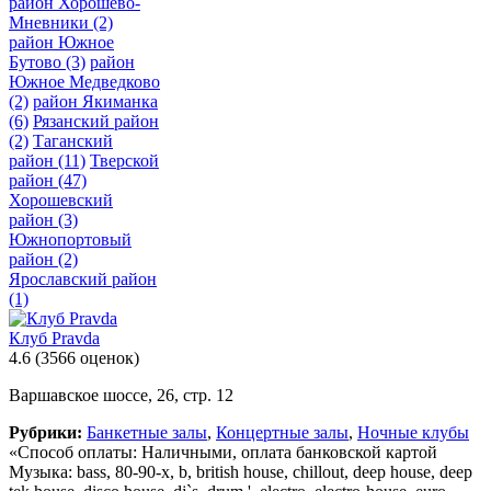
район Хорошево-
Мневники
(2)
район Южное
Бутово
(3)
район
Южное Медведково
(2)
район Якиманка
(6)
Рязанский район
(2)
Таганский
район
(11)
Тверской
район
(47)
Хорошевский
район
(3)
Южнопортовый
район
(2)
Ярославский район
(1)
Клуб Pravda
4.6
(3566 оценок)
Варшавское шоссе, 26, стр. 12
Рубрики:
Банкетные залы
,
Концертные залы
,
Ночные клубы
«Способ оплаты: Наличными, оплата банковской картой
Музыка: bass, 80-90-х, b, british house, chillout, deep house, deep