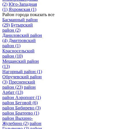
(2)
Юго-Западная
(1)
Яхромская
(1)
Район города
показать все
Басманный район
(29)
Бутырский
район
(2)
Даниловский район
(4)
Дмитровский
район
(1)
Красносельский
район
(10)
Мещанский район
(13)
Нагорный район
(1)
Обручевский район
(3)
Пресненский
район
(23)
район
Арбат
(13)
район Аэропорт
(1)
район Беговой
(6)
район Бибирево
(3)
район Братеево
(1)
район Выхино-
Жулебино
(2)
район
Гольяново
(3)
район