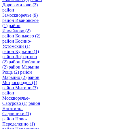
Дорогомилово
(2)
район
Замоскворечье
(9)
район Ивановское
(1)
район
Измайлово
(2)
район Коньково
(2)
район Косино-
Ухтомский
(1)
район Куркино
(1)
район Лефортово
(2)
район Люблино
(2)
район Марьина
Роща
(2)
район
Марьино
(2)
район
Метрогородок
(1)
район Митино
(3)
район
Москворечье-
Сабурово
(1)
район
Нагатино-
Садовники
(1)
район Ново-
Переделкино
(1)