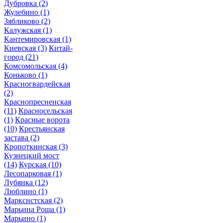
Дубровка
(2)
Жулебино
(1)
Зябликово
(2)
Калужская
(1)
Кантемировская
(1)
Киевская
(3)
Китай-
город
(21)
Комсомольская
(4)
Коньково
(1)
Красногвардейская
(2)
Краснопресненская
(11)
Красносельская
(1)
Красные ворота
(10)
Крестьянская
застава
(2)
Кропоткинская
(3)
Кузнецкий мост
(14)
Курская
(10)
Лесопарковая
(1)
Лубянка
(12)
Люблино
(1)
Марксистская
(2)
Марьина Роща
(1)
Марьино
(1)