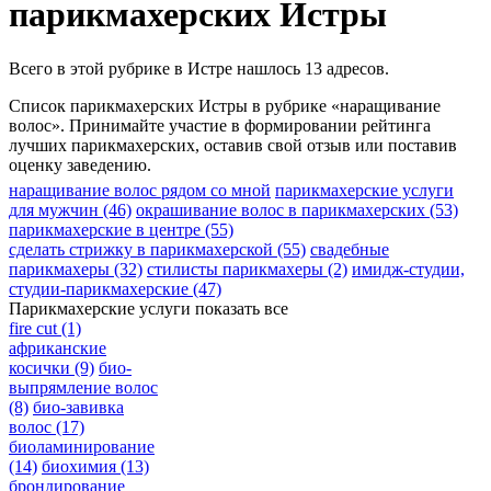
парикмахерских Истры
Всего в этой рубрике в Истре нашлось 13 адресов.
Список парикмахерских Истры в рубрике «наращивание
волос». Принимайте участие в формировании рейтинга
лучших парикмахерских, оставив свой отзыв или поставив
оценку заведению.
наращивание волос рядом со мной
парикмахерские услуги
для мужчин
(46)
окрашивание волос в парикмахерских
(53)
парикмахерские в центре
(55)
сделать стрижку в парикмахерской
(55)
свадебные
парикмахеры
(32)
стилисты парикмахеры
(2)
имидж-студии,
студии-парикмахерские
(47)
Парикмахерские услуги
показать все
fire cut
(1)
африканские
косички
(9)
био-
выпрямление волос
(8)
био-завивка
волос
(17)
биоламинирование
(14)
биохимия
(13)
брондирование