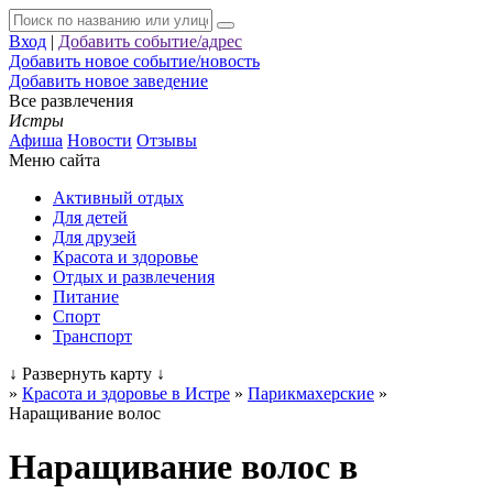
Вход
|
Добавить событие/адрес
Добавить новое событие/новость
Добавить новое заведение
Все развлечения
Истры
Афиша
Новости
Отзывы
Меню сайта
Активный отдых
Для детей
Для друзей
Красота и здоровье
Отдых и развлечения
Питание
Спорт
Транспорт
↓
Развернуть карту
↓
»
Красота и здоровье в Истре
»
Парикмахерские
»
Наращивание волос
Наращивание волос в