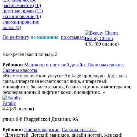
распрямление
(10)
цветные пряди
(11)
экранирование
(6)
элюминирование
волос
(4)
По рейтингу
по названию
по отзывам
Beauty Charm
4.51
(89 оценок)
Воскресенская площадь, 2
Рубрики:
Маникюр и ногтевой дизайн
,
Парикмахерские
,
Салоны красоты
«Косметологические услуги: Anti-age процедуры, lpg, аква-
грим, аппаратная косметология лица, аппаратный
миолифтинг, бальнеотерапия, безинъекционная мезотерапия,
безоперационный лифтинг кожи, биолифтинг...»
Family
4.4
(89 оценок)
улица 9-й Гвардейской Дивизии, 9А
Рубрики:
Парикмахерские
,
Салоны красоты
«Для ногтей: Детский маникюр, дизайн ногтей, женский