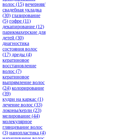
волос
(15)
вечерняя/
свадебная укладка
(30)
глазирование
(5)
гофре
(11)
декапирование
(12)
парикмахерские для
детей
(30)
диагностика
состояния волос
(17)
дреды
(4)
кератиновое
восстановление
волос
(7)
кератиновое
выпрямление волос
(24)
колорирование
(39)
кудри на каркас
(1)
лечение волос
(33)
локоны/керли
(23)
мелирование
(44)
молекулярное
глянцевание волос
(3)
нанопластика
(4)
наращивание волос