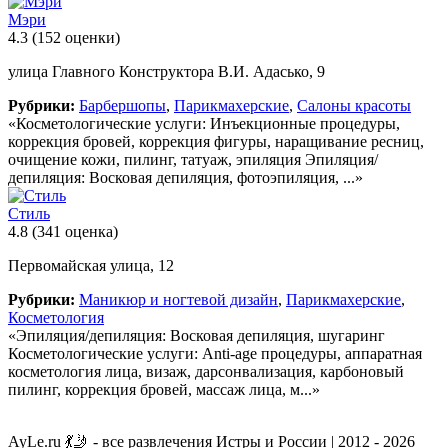
Мэри
4.3
(152 оценки)
улица Главного Конструктора В.И. Адасько, 9
Рубрики:
Барбершопы
,
Парикмахерские
,
Салоны красоты
«Косметологические услуги: Инъекционные процедуры,
коррекция бровей, коррекция фигуры, наращивание ресниц,
очищение кожи, пилинг, татуаж, эпиляция Эпиляция/
депиляция: Восковая депиляция, фотоэпиляция, ...»
Стиль
4.8
(341 оценка)
Первомайская улица, 12
Рубрики:
Маникюр и ногтевой дизайн
,
Парикмахерские
,
Косметология
«Эпиляция/депиляция: Восковая депиляция, шугаринг
Косметологические услуги: Anti-age процедуры, аппаратная
косметология лица, визаж, дарсонвализация, карбоновый
пилинг, коррекция бровей, массаж лица, м...»
AyLe.ru 💃🤳 - все развлечения Истры и России | 2012 - 2026