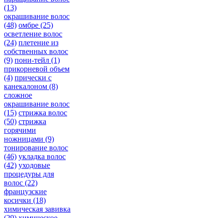
(13)
окрашивание волос
(48)
омбре
(25)
осветление волос
(24)
плетение из
собственных волос
(9)
пони-тейл
(1)
прикорневой объем
(4)
прически с
канекалоном
(8)
сложное
окрашивание волос
(15)
стрижка волос
(50)
стрижка
горячими
ножницами
(9)
тонирование волос
(46)
укладка волос
(42)
уходовые
процедуры для
волос
(22)
французские
косички
(18)
химическая завивка
(29)
химическое