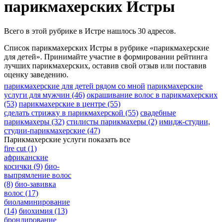
парикмахерских Истры
Всего в этой рубрике в Истре нашлось 30 адресов.
Список парикмахерских Истры в рубрике «парикмахерские
для детей». Принимайте участие в формировании рейтинга
лучших парикмахерских, оставив свой отзыв или поставив
оценку заведению.
парикмахерские для детей рядом со мной
парикмахерские
услуги для мужчин
(46)
окрашивание волос в парикмахерских
(53)
парикмахерские в центре
(55)
сделать стрижку в парикмахерской
(55)
свадебные
парикмахеры
(32)
стилисты парикмахеры
(2)
имидж-студии,
студии-парикмахерские
(47)
Парикмахерские услуги
показать все
fire cut
(1)
африканские
косички
(9)
био-
выпрямление волос
(8)
био-завивка
волос
(17)
биоламинирование
(14)
биохимия
(13)
брондирование