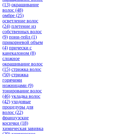
(13)
окрашивание
волос
(48)
омбре
(25)
осветление волос
(24)
плетение из
собственных волос
(9)
пони-тейл
(1)
прикорневой объем
(4)
прически с
канекалоном
(8)
сложное
окрашивание волос
(15)
стрижка волос
(50)
стрижка
горячими
ножницами
(9)
тонирование волос
(46)
укладка волос
(42)
уходовые
процедуры для
волос
(22)
французские
косички
(18)
химическая завивка
(29)
химическое