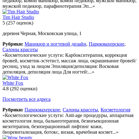
педикюр, комби маникюр, комби педикюр, мужской маникюр,
мужской педикюр, парафинотерапия Эп...»
Tim Hair Studio
5
(257 оценок)
деревня Черная, Московская улица, 1
Рубрики:
Маникюр и ногтевой дизайн
,
Парикмахерские
,
Салоны красоты
«Косметологические услуги: Карбокситерапия, коррекция
бровей, косметик-эстетист, массаж лица, окрашивание бровей/
ресниц, уход за лицом Эпиляция/депиляция: Восковая
депиляция, депиляция лица Для ногтей:...»
White Fox
4.8
(292 оценки)
Посмотреть все адреса
Рубрики:
Парикмахерские
,
Салоны красоты
,
Косметология
«Косметологические услуги: Anti-age процедуры, аппаратная
косметология лица, бальнеотерапия, безинъекционная
мезотерапия, безоперационный лифтинг кожи,
биоревитализация, ботокс, визаж, врачебная космет...»