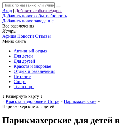
Вход
|
Добавить событие/адрес
Добавить новое событие/новость
Добавить новое заведение
Все развлечения
Истры
Афиша
Новости
Отзывы
Меню сайта
Активный отдых
Для детей
Для друзей
Красота и здоровье
Отдых и развлечения
Питание
Спорт
Транспорт
↓
Развернуть карту
↓
»
Красота и здоровье в Истре
»
Парикмахерские
»
Парикмахерские для детей
Парикмахерские для детей в