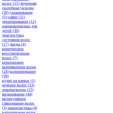
волос
(15)
вечерняя/
свадебная укладка
(30)
глазирование
(5)
гофре
(11)
декапирование
(12)
парикмахерские для
детей
(30)
диагностика
состояния волос
(17)
дреды
(4)
кератиновое
восстановление
волос
(7)
кератиновое
выпрямление волос
(24)
колорирование
(39)
кудри на каркас
(1)
лечение волос
(33)
локоны/керли
(23)
мелирование
(44)
молекулярное
глянцевание волос
(3)
нанопластика
(4)
наращивание волос