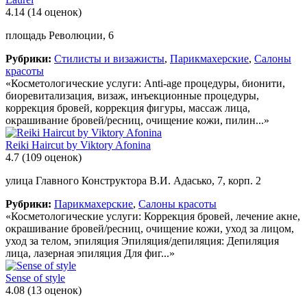
4.14
(14 оценок)
площадь Революции, 6
Рубрики:
Стилисты и визажисты
,
Парикмахерские
,
Салоны
красоты
«Косметологические услуги: Anti-age процедуры, бионити,
биоревитализация, визаж, инъекционные процедуры,
коррекция бровей, коррекция фигуры, массаж лица,
окрашивание бровей/ресниц, очищение кожи, пилин...»
Reiki Haircut by Viktory Afonina
4.7
(109 оценок)
улица Главного Конструктора В.И. Адасько, 7, корп. 2
Рубрики:
Парикмахерские
,
Салоны красоты
«Косметологические услуги: Коррекция бровей, лечение акне,
окрашивание бровей/ресниц, очищение кожи, уход за лицом,
уход за телом, эпиляция Эпиляция/депиляция: Депиляция
лица, лазерная эпиляция Для фиг...»
Sense of style
4.08
(13 оценок)