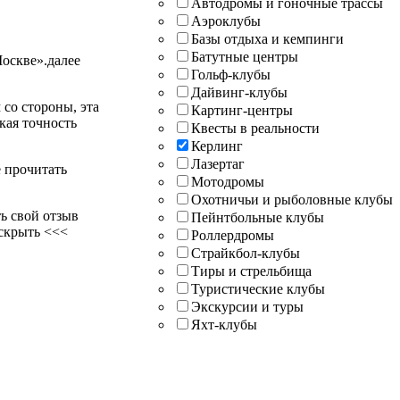
Автодромы и гоночные трассы
Аэроклубы
Базы отдыха и кемпинги
Батутные центры
Москве».
далее
Гольф-клубы
Дайвинг-клубы
со стороны, эта
Картинг-центры
кая точность
Квесты в реальности
Керлинг
Лазертаг
е прочитать
Мотодромы
Охотничьи и рыболовные клубы
ь свой отзыв
Пейнтбольные клубы
скрыть <<<
Роллердромы
Страйкбол-клубы
Тиры и стрельбища
Туристические клубы
Экскурсии и туры
Яхт-клубы