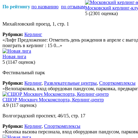
По рейтингу
по названию
по отзывам
Московский керлинг-кл
5
(2301 оценка)
Михайловский проезд, 1, стр. 1
Рубрики:
Керлинг
«Лифт Предложение: Отметить день рождения в апреле с выгодой
поиграть в керлинг : 15 0...»
Новая лига
5
(1147 оценок)
Фестивальный парк
Рубрики:
Керлинг
,
Развлекательные центры
,
Спорткомплексы
«Велопарковка, вход оборудован пандусом, парковка, предвари
СШОР Москвич Москомспорта, Керлинг-центр
4.9
(117 оценок)
Волгоградский проспект, 46/15, стр. 17
Рубрики:
Керлинг
,
Спорткомплексы
«Кнопка вызова персонала, вход оборудован пандусом, парков