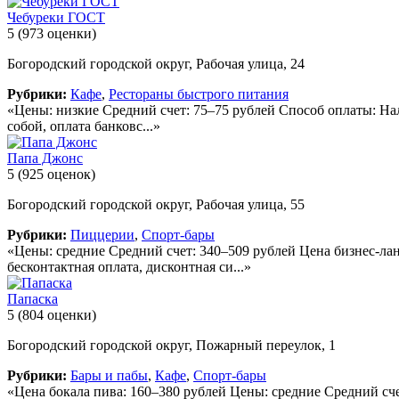
Чебуреки ГОСТ
5
(973 оценки)
Богородский городской округ, Рабочая улица, 24
Рубрики:
Кафе
,
Рестораны быстрого питания
«Цены: низкие Средний счет: 75–75 рублей Способ оплаты: Нал
собой, оплата банковс...»
Папа Джонс
5
(925 оценок)
Богородский городской округ, Рабочая улица, 55
Рубрики:
Пиццерии
,
Спорт-бары
«Цены: средние Средний счет: 340–509 рублей Цена бизнес-лан
бесконтактная оплата, дисконтная си...»
Папаска
5
(804 оценки)
Богородский городской округ, Пожарный переулок, 1
Рубрики:
Бары и пабы
,
Кафе
,
Спорт-бары
«Цена бокала пива: 160–380 рублей Цены: средние Средний сч