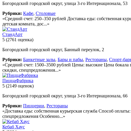
Богородский городской округ, улица 3-го Интернационала, 53
Рубрики:
Кафе
,
Столовые
«Средний счет: 250–350 рублей Доставка еды: собственная кур
детская комната, дос...»
СтандАрт
5
(2761 оценка)
Богородский городской округ, Банный переулок, 2
Рубрики:
Банкетные залы
,
Бары и пабы
,
Рестораны
,
Спорт-бар
«Средний счет: 1500–3500 рублей Цены: высокие Цена бокала 
скидки, спецпредложения...»
ПиццаФабрика
5
(2149 оценок)
Богородский городской округ, улица 3-го Интернационала, 66
Рубрики:
Пиццерии
,
Рестораны
«Доставка еды: собственная курьерская служба Способ оплаты
спецпредложения Особенно...»
Кебаб Хаус