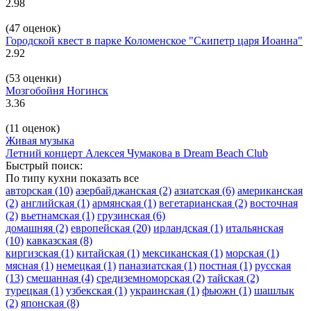
2.98
(47 оценок)
Городской квест в парке Коломенское "Скипетр царя Иоанна"
2.92
(53 оценки)
Мозгобойня Ногинск
3.36
(11 оценок)
Живая музыка
Летний концерт Алексея Чумакова в Dream Beach Club
Быстрый поиск:
По типу кухни
показать все
авторская
(10)
азербайджанская
(2)
азиатская
(6)
американская
(2)
английская
(1)
армянская
(1)
вегетарианская
(2)
восточная
(2)
вьетнамская
(1)
грузинская
(6)
домашняя
(2)
европейская
(20)
ирландская
(1)
итальянская
(10)
кавказская
(8)
киргизская
(1)
китайская
(1)
мексиканская
(1)
морская
(1)
мясная
(1)
немецкая
(1)
паназиатская
(1)
постная
(1)
русская
(13)
смешанная
(4)
средиземноморская
(2)
тайская
(2)
турецкая
(1)
узбекская
(1)
украинская
(1)
фьюжн
(1)
шашлык
(2)
японская
(8)