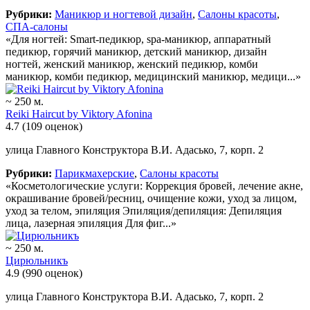
Рубрики:
Маникюр и ногтевой дизайн
,
Салоны красоты
,
СПА-салоны
«Для ногтей: Smart-педикюр, spa-маникюр, аппаратный
педикюр, горячий маникюр, детский маникюр, дизайн
ногтей, женский маникюр, женский педикюр, комби
маникюр, комби педикюр, медицинский маникюр, медици...»
~ 250 м.
Reiki Haircut by Viktory Afonina
4.7
(109 оценок)
улица Главного Конструктора В.И. Адасько, 7, корп. 2
Рубрики:
Парикмахерские
,
Салоны красоты
«Косметологические услуги: Коррекция бровей, лечение акне,
окрашивание бровей/ресниц, очищение кожи, уход за лицом,
уход за телом, эпиляция Эпиляция/депиляция: Депиляция
лица, лазерная эпиляция Для фиг...»
~ 250 м.
Цирюльникъ
4.9
(990 оценок)
улица Главного Конструктора В.И. Адасько, 7, корп. 2