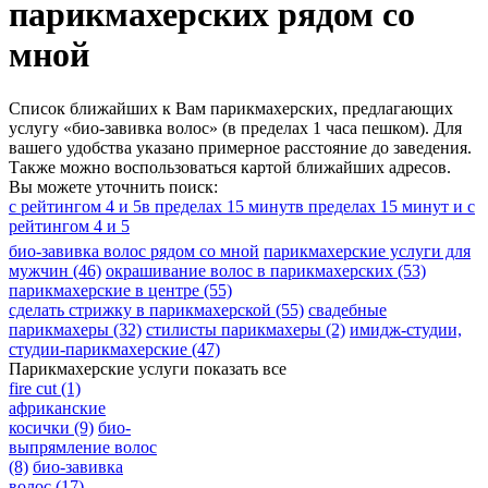
парикмахерских рядом со
мной
Список ближайших к Вам парикмахерских, предлагающих
услугу «био-завивка волос» (в пределах 1 часа пешком). Для
вашего удобства указано примерное расстояние до заведения.
Также можно воспользоваться картой ближайших адресов.
Вы можете уточнить поиск:
с рейтингом 4 и 5
в пределах 15 минут
в пределах 15 минут и с
рейтингом 4 и 5
био-завивка волос рядом со мной
парикмахерские услуги для
мужчин
(46)
окрашивание волос в парикмахерских
(53)
парикмахерские в центре
(55)
сделать стрижку в парикмахерской
(55)
свадебные
парикмахеры
(32)
стилисты парикмахеры
(2)
имидж-студии,
студии-парикмахерские
(47)
Парикмахерские услуги
показать все
fire cut
(1)
африканские
косички
(9)
био-
выпрямление волос
(8)
био-завивка
волос
(17)