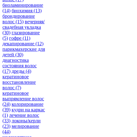
биоламинирование
(14)
биохимия
(13)
брондирование
волос
(15)
вечерняя/
свадебная укладка
(30)
глазирование
(5)
гофре
(11)
декапирование
(12)
парикмахерские для
детей
(30)
диагностика
состояния волос
(17)
дреды
(4)
кератиновое
восстановление
волос
(7)
кератиновое
выпрямление волос
(24)
колорирование
(39)
кудри на каркас
(1)
лечение волос
(33)
локоны/керли
(23)
мелирование
(44)