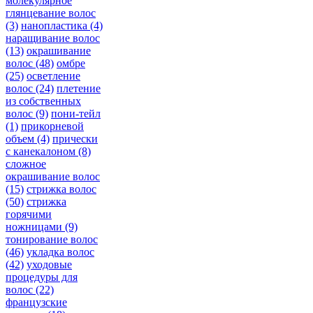
молекулярное
глянцевание волос
(3)
нанопластика
(4)
наращивание волос
(13)
окрашивание
волос
(48)
омбре
(25)
осветление
волос
(24)
плетение
из собственных
волос
(9)
пони-тейл
(1)
прикорневой
объем
(4)
прически
с канекалоном
(8)
сложное
окрашивание волос
(15)
стрижка волос
(50)
стрижка
горячими
ножницами
(9)
тонирование волос
(46)
укладка волос
(42)
уходовые
процедуры для
волос
(22)
французские