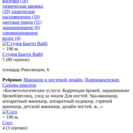
косички
(18)
химическая завивка
(29)
химическое
распрямление
(10)
цветные пряди
(11)
экранирование
(6)
элюминирование
волос
(4)
~ 190 м.
Студия Бьюти Вайб
5
(80 оценок)
площадь Революции, 6
Рубрики:
Маникюр и ногтевой дизайн
,
Парикмахерские
,
Салоны красоты
«Косметологические услуги: Коррекция бровей, окрашивание
бровей/ресниц, уход за лицом Для ногтей: Spa-маникюр,
аппаратный маникюр, аппаратный педикюр, горячий
маникюр, детский маникюр, дизайн ногтей, ж...»
~ 190 м.
Coco
4
(3 оценки)