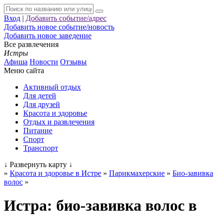
Вход
|
Добавить событие/адрес
Добавить новое событие/новость
Добавить новое заведение
Все развлечения
Истры
Афиша
Новости
Отзывы
Меню сайта
Активный отдых
Для детей
Для друзей
Красота и здоровье
Отдых и развлечения
Питание
Спорт
Транспорт
↓
Развернуть карту
↓
»
Красота и здоровье в Истре
»
Парикмахерские
»
Био-завивка
волос
»
Истра: био-завивка волос в