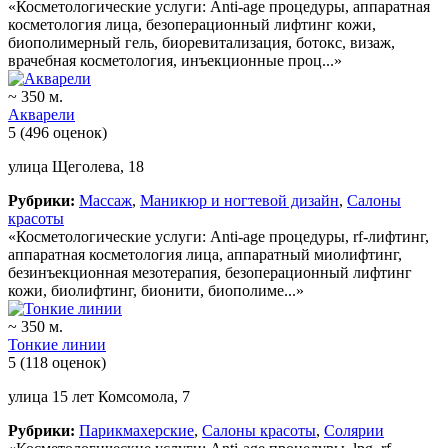
«Косметологические услуги: Anti-age процедуры, аппаратная
косметология лица, безоперационный лифтинг кожи,
биополимерный гель, биоревитализация, ботокс, визаж,
врачебная косметология, инъекционные проц...»
~ 350 м.
Акварели
5
(496 оценок)
улица Щеголева, 18
Рубрики:
Массаж
,
Маникюр и ногтевой дизайн
,
Салоны
красоты
«Косметологические услуги: Anti-age процедуры, rf-лифтинг,
аппаратная косметология лица, аппаратный миолифтинг,
безинъекционная мезотерапия, безоперационный лифтинг
кожи, биолифтинг, бионити, биополиме...»
~ 350 м.
Тонкие линии
5
(118 оценок)
улица 15 лет Комсомола, 7
Рубрики:
Парикмахерские
,
Салоны красоты
,
Солярии