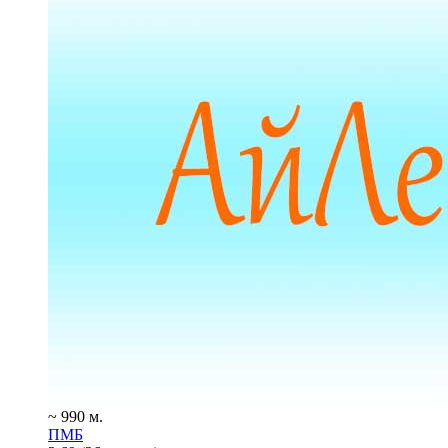
~ 990 м.
ПМБ