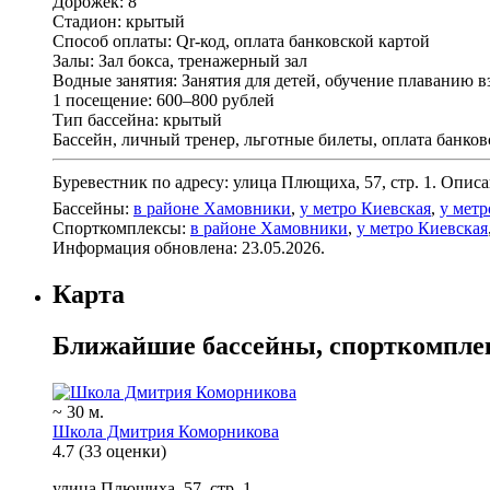
Дорожек: 8
Стадион: крытый
Способ оплаты: Qr-код, оплата банковской картой
Залы: Зал бокса, тренажерный зал
Водные занятия: Занятия для детей, обучение плаванию 
1 посещение: 600–800 рублей
Тип бассейна: крытый
Бассейн, личный тренер, льготные билеты, оплата банков
Буревестник по адресу: улица Плющиха, 57, стр. 1. Опис
Бассейны:
в районе Хамовники
,
у метро Киевская
,
у метр
Спорткомплексы:
в районе Хамовники
,
у метро Киевская
Информация обновлена: 23.05.2026.
Карта
Ближайшие бассейны, спорткомпле
~ 30 м.
Школа Дмитрия Коморникова
4.7
(33 оценки)
улица Плющиха, 57, стр. 1