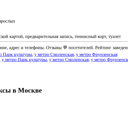
взрослых
ской картой, предварительная запись, теннисный корт, туалет
ание, адрес и телефоны. Отзывы 💬 посетителей. Рейтинг заведен
о Парк культуры
,
у метро Смоленская
,
у метро Фрунзенская
,
у метро Парк культуры
,
у метро Смоленская
,
у метро Фрунзенск
ксы в Москве