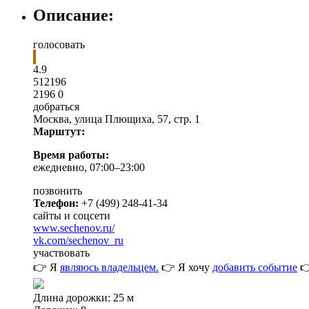
Описание:
голосовать
4.9
5
1
2196
2196
0
добраться
Москва
,
улица Плющиха, 57, стр. 1
Марштут:
Время работы:
ежедневно, 07:00–23:00
позвонить
Телефон:
+7 (499) 248-41-34
сайты и соцсети
www.sechenov.ru/
vk.com/sechenov_ru
участвовать
👉 Я
являюсь владельцем.
👉 Я хочу
добавить событие

Длина дорожки: 25 м