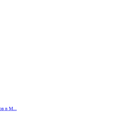
в в М...