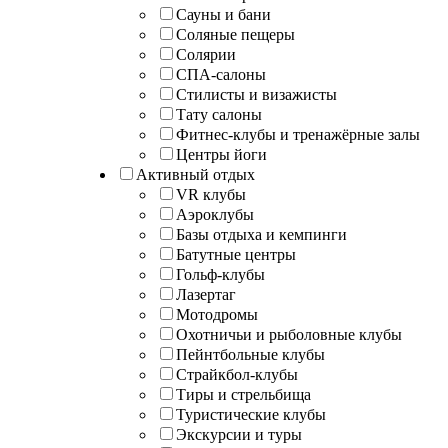
Сауны и бани
Соляные пещеры
Солярии
СПА-салоны
Стилисты и визажисты
Тату салоны
Фитнес-клубы и тренажёрные залы
Центры йоги
Активный отдых
VR клубы
Аэроклубы
Базы отдыха и кемпинги
Батутные центры
Гольф-клубы
Лазертаг
Мотодромы
Охотничьи и рыболовные клубы
Пейнтбольные клубы
Страйкбол-клубы
Тиры и стрельбища
Туристические клубы
Экскурсии и туры