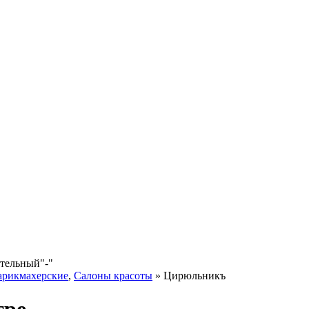
ательный
"-"
арикмахерские
,
Салоны красоты
»
Цирюльникъ