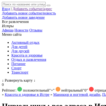
Вход
|
Добавить событие/адрес
Добавить новое событие/новость
Добавить новое заведение
Все развлечения
Истры
Афиша
Новости
Отзывы
Меню сайта
Активный отдых
Для детей
Для друзей
Красота и здоровье
Отдых и развлечения
Питание
Спорт
Транспорт
↓
Развернуть карту
↓
0
Рейтинг:
положительный
"+"
нейтральный
"0"
отриц
»
Красота и здоровье в Истре
»
Маникюр и ногтевой дизайн
,
П