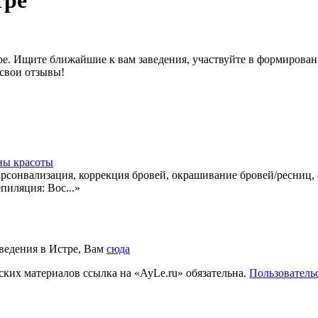
тре
ре. Ищите ближайшие к вам заведения, участвуйте в формирова
 свои отзывы!
ны красоты
арсонвализация, коррекция бровей, окрашивание бровей/ресниц
пиляция: Вос...»
аведения в Истре, Вам
сюда
ких материалов ссылка на «AyLe.ru» обязательна.
Пользователь