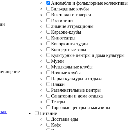
Ансамбли и фольклорные коллективы
Бильярдные клубы
Выставки и галереи
Гостиницы
нии
Зимние аттракционы
Караоке-клубы
Кинотеатры
Коворкинг-студии
Концертные залы
Культурные центры и дома культуры
Музеи
Музыкальные клубы
, очищение
Ночные клубы
Парки культуры и отдыха
Пляжи
Развлекательные центры
Санатории и дома отдыха
Театры
Торговые центры и магазины
ское
Питание
Доставка еды
Кафе