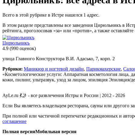
Цирюльникъ: все адреса в Ис
Всего в этой рубрике в Истре нашелся 1 адрес.
В этом разделе представлены все заведения Цирюльникъ в Ист
рейтинга, проголосовав «за» или «против», а также оставляйте
Цирюльникъ
4.9
(990 оценок)
улица Главного Конструктора В.И. Адасько, 7, корп. 2
Рубрики:
Маникюр и ногтевой дизайн
,
Парикмахерские
,
Сало
«Косметологические услуги: Аппаратная косметология лица, д
кожи, пилинг, ультразвук, уход за лицом, эпиляция Эпиляция/де
AyLe.ru 💃🤳 - все развлечения Истры и России | 2012 - 2026
Если Вы являетесь владельцем ресторана, сауны или другого з
При полной или частичной перепечатке редакционных и авторс
соглашение
Полная версия
Мобильная версия