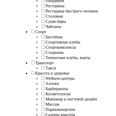
Пиццерии
Рестораны
Рестораны быстрого питания
Столовые
Суши-бары
Чайханы
Спорт
Бассейны
Спортивные клубы
Спорткомплексы
Стадионы
Теннисные клубы, корты
Транспорт
Такси
Красота и здоровье
Wellness-центры
Аптеки
Барбершопы
Косметология
Маникюр и ногтевой дизайн
Массаж
Парикмахерские
Салоны красоты