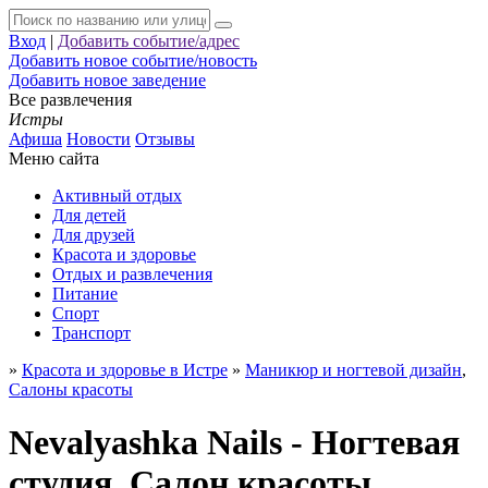
Вход
|
Добавить событие/адрес
Добавить новое событие/новость
Добавить новое заведение
Все развлечения
Истры
Афиша
Новости
Отзывы
Меню сайта
Активный отдых
Для детей
Для друзей
Красота и здоровье
Отдых и развлечения
Питание
Спорт
Транспорт
»
Красота и здоровье в Истре
»
Маникюр и ногтевой дизайн
,
Салоны красоты
Nevalyashka Nails - Ногтевая
студия, Салон красоты