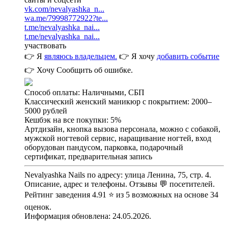
vk.com/nevalyashka_n...
wa.me/79998772922?te...
t.me/nevalyashka_nai...
t.me/nevalyashka_nai...
участвовать
👉 Я
являюсь владельцем.
👉 Я хочу
добавить событие
👉 Хочу
Сообщить об ошибке.
Способ оплаты: Наличными, СБП
Классический женский маникюр с покрытием: 2000–
5000 рублей
Кешбэк на все покупки: 5%
Артдизайн, кнопка вызова персонала, можно с собакой,
мужской ногтевой сервис, наращивание ногтей, вход
оборудован пандусом, парковка, подарочный
сертификат, предварительная запись
Nevalyashka Nails по адресу: улица Ленина, 75, стр. 4.
Описание, адрес и телефоны. Отзывы 💬 посетителей.
Рейтинг заведения 4.91 ⭐ из 5 возможных на основе 34
оценок.
Информация обновлена: 24.05.2026.