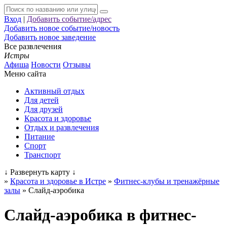
Вход
|
Добавить событие/адрес
Добавить новое событие/новость
Добавить новое заведение
Все развлечения
Истры
Афиша
Новости
Отзывы
Меню сайта
Активный отдых
Для детей
Для друзей
Красота и здоровье
Отдых и развлечения
Питание
Спорт
Транспорт
↓
Развернуть карту
↓
»
Красота и здоровье в Истре
»
Фитнес-клубы и тренажёрные
залы
»
Слайд-аэробика
Слайд-аэробика в фитнес-