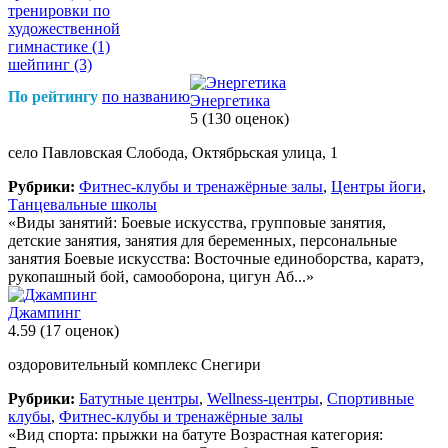
тренировки по
художественной
гимнастике
(1)
шейпинг
(3)
По рейтингу
по названию
Энергетика
5
(130 оценок)
село Павловская Слобода, Октябрьская улица, 1
Рубрики:
Фитнес-клубы и тренажёрные залы
,
Центры йоги
,
Танцевальные школы
«Виды занятий: Боевые искусства, групповые занятия,
детские занятия, занятия для беременных, персональные
занятия Боевые искусства: Восточные единоборства, каратэ,
рукопашный бой, самооборона, цигун Аб...»
Джампинг
4.59
(17 оценок)
оздоровительный комплекс Снегири
Рубрики:
Батутные центры
,
Wellness-центры
,
Спортивные
клубы
,
Фитнес-клубы и тренажёрные залы
«Вид спорта: прыжки на батуте Возрастная категория: