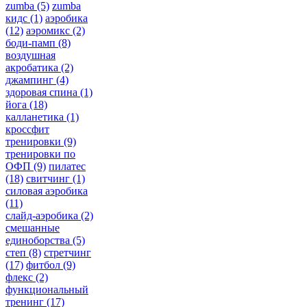
zumba
(5)
zumba
кидс
(1)
аэробика
(12)
аэромикс
(2)
боди-памп
(8)
воздушная
акробатика
(2)
джампинг
(4)
здоровая спина
(1)
йога
(18)
калланетика
(1)
кроссфит
тренировки
(9)
тренировки по
ОФП
(9)
пилатес
(18)
свитчинг
(1)
силовая аэробика
(11)
слайд-аэробика
(2)
смешанные
единоборства
(5)
степ
(8)
стретчинг
(17)
фитбол
(9)
флекс
(2)
функциональный
тренинг
(17)