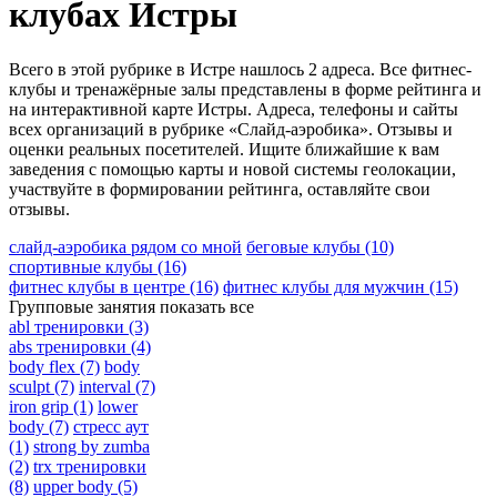
клубах Истры
Всего в этой рубрике в Истре нашлось 2 адреса. Все фитнес-
клубы и тренажёрные залы представлены в форме рейтинга и
на интерактивной карте Истры. Адреса, телефоны и сайты
всех организаций в рубрике «Слайд-аэробика». Отзывы и
оценки реальных посетителей. Ищите ближайшие к вам
заведения с помощью карты и новой системы геолокации,
участвуйте в формировании рейтинга, оставляйте свои
отзывы.
слайд-аэробика рядом со мной
беговые клубы
(10)
спортивные клубы
(16)
фитнес клубы в центре
(16)
фитнес клубы для мужчин
(15)
Групповые занятия
показать все
abl тренировки
(3)
abs тренировки
(4)
body flex
(7)
body
sculpt
(7)
interval
(7)
iron grip
(1)
lower
body
(7)
стресс аут
(1)
strong by zumba
(2)
trx тренировки
(8)
upper body
(5)