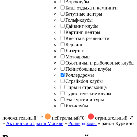
Аэроклубы
Базы отдыха и кемпинги
Батутные центры
Гольф-клубы
Дайвинг-клубы
Картинг-центры
Квесты в реальности
Керлинг
Лазертаг
Мотодромы
Охотничьи и рыболовные клубы
Пейнтбольные клубы
Роллердромы
Страйкбол-клубы
Тиры и стрельбища
Туристические клубы
Экскурсии и туры
Яхт-клубы
положительный
"+"
нейтральный
"0"
отрицательный
"-"
»
Активный отдых в Москве
»
Роллердромы
»
район Куркино