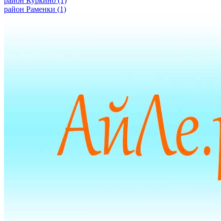
район Куркино
(1)
район Раменки
(1)