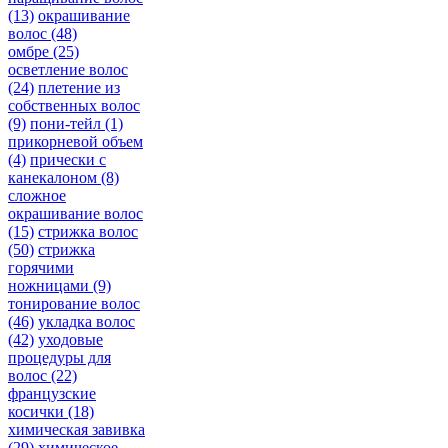
(13)
окрашивание
волос
(48)
омбре
(25)
осветление волос
(24)
плетение из
собственных волос
(9)
пони-тейл
(1)
прикорневой объем
(4)
прически с
канекалоном
(8)
сложное
окрашивание волос
(15)
стрижка волос
(50)
стрижка
горячими
ножницами
(9)
тонирование волос
(46)
укладка волос
(42)
уходовые
процедуры для
волос
(22)
французские
косички
(18)
химическая завивка
(29)
химическое