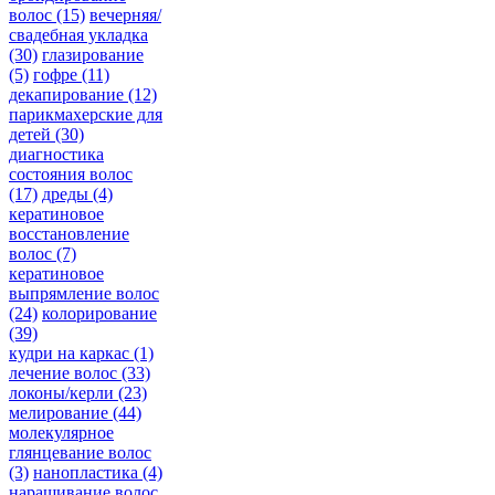
волос
(15)
вечерняя/
свадебная укладка
(30)
глазирование
(5)
гофре
(11)
декапирование
(12)
парикмахерские для
детей
(30)
диагностика
состояния волос
(17)
дреды
(4)
кератиновое
восстановление
волос
(7)
кератиновое
выпрямление волос
(24)
колорирование
(39)
кудри на каркас
(1)
лечение волос
(33)
локоны/керли
(23)
мелирование
(44)
молекулярное
глянцевание волос
(3)
нанопластика
(4)
наращивание волос