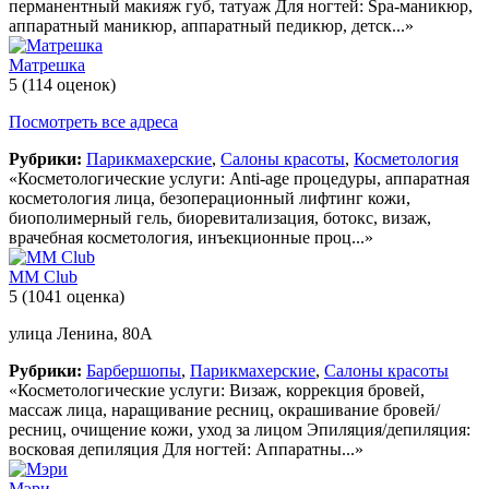
перманентный макияж губ, татуаж Для ногтей: Spa-маникюр,
аппаратный маникюр, аппаратный педикюр, детск...»
Матрешка
5
(114 оценок)
Посмотреть все адреса
Рубрики:
Парикмахерские
,
Салоны красоты
,
Косметология
«Косметологические услуги: Anti-age процедуры, аппаратная
косметология лица, безоперационный лифтинг кожи,
биополимерный гель, биоревитализация, ботокс, визаж,
врачебная косметология, инъекционные проц...»
ММ Club
5
(1041 оценка)
улица Ленина, 80А
Рубрики:
Барбершопы
,
Парикмахерские
,
Салоны красоты
«Косметологические услуги: Визаж, коррекция бровей,
массаж лица, наращивание ресниц, окрашивание бровей/
ресниц, очищение кожи, уход за лицом Эпиляция/депиляция:
восковая депиляция Для ногтей: Аппаратны...»
Мэри