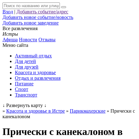
Вход
|
Добавить событие/адрес
Добавить новое событие/новость
Добавить новое заведение
Все развлечения
Истры
Афиша
Новости
Отзывы
Меню сайта
Активный отдых
Для детей
Для друзей
Красота и здоровье
Отдых и развлечения
Питание
Спорт
Транспорт
↓
Развернуть карту
↓
»
Красота и здоровье в Истре
»
Парикмахерские
»
Прически с
канекалоном
Прически с канекалоном в