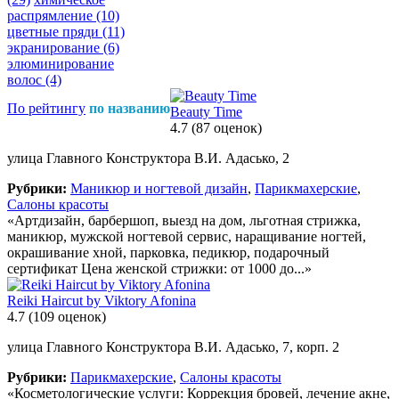
распрямление
(10)
цветные пряди
(11)
экранирование
(6)
элюминирование
волос
(4)
По рейтингу
по названию
Beauty Time
4.7
(87 оценок)
улица Главного Конструктора В.И. Адасько, 2
Рубрики:
Маникюр и ногтевой дизайн
,
Парикмахерские
,
Салоны красоты
«Артдизайн, барбершоп, выезд на дом, льготная стрижка,
маникюр, мужской ногтевой сервис, наращивание ногтей,
окрашивание хной, парковка, педикюр, подарочный
сертификат Цена женской стрижки: от 1000 до...»
Reiki Haircut by Viktory Afonina
4.7
(109 оценок)
улица Главного Конструктора В.И. Адасько, 7, корп. 2
Рубрики:
Парикмахерские
,
Салоны красоты
«Косметологические услуги: Коррекция бровей, лечение акне,