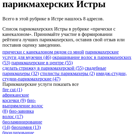
парикмахерских Истры
Всего в этой рубрике в Истре нашлось 8 адресов.
Список парикмахерских Истры в рубрике «прически с
канекалоном». Принимайте участие в формировании
рейтинга лучших парикмахерских, оставив свой отзыв или
поставив оценку заведению.
прически с канекалоном рядом со мной
парикмахерские
услуги для мужчин
(46)
окрашивание волос в парикмахерских
(53)
парикмахерские в центре
(55)
сделать стрижку в парикмахерской
(55)
свадебные
парикмахеры
(32)
стилисты парикмахеры
(2)
имидж-студии,
студии-парикмахерские
(47)
Парикмахерские услуги
показать все
fire cut
(1)
африканские
косички
(9)
био-
выпрямление волос
(8)
био-завивка
волос
(17)
биоламинирование
(14)
биохимия
(13)
брондирование